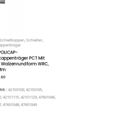
,
,
Schleifkappen
Schleifen
PTIONS
appenträger
POLICAP-
fkappenträger PCT Mit
, Walzenrundform WRC,
 Mm
.60
-NR.:
42150100, 42150105,
, 42151115, 42151120, 47601046,
, 47601048, 47601049