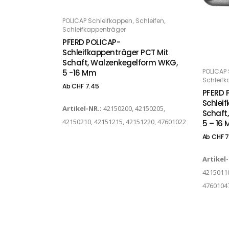
Dieses Produkt weist mehrere Varianten auf. Die Optionen können auf der Produktseite gewählt werden
,
,
POLICAP Schleifkappen
Schleifen
OPTIONS
Schleifkappenträger
PFERD POLICAP-
Schleifkappenträger PCT Mit
Dieses Produkt weist mehrere Varianten auf. Die Optionen können auf der Produktseite gewählt werden
Schaft, Walzenkegelform WKG,
POLICAP 
5 -16 Mm
O
Schleifk
Ab
CHF
7.45
PFERD 
Schlei
Artikel-NR.:
42150200, 42150205,
Schaft
42150210, 42151215, 42151220, 47601022
5 – 16
Ab
CHF
7
Artikel
42150110
47601047