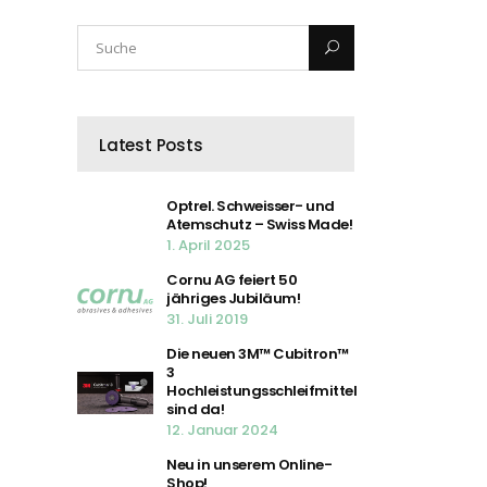
Latest Posts
Optrel. Schweisser- und
Atemschutz – Swiss Made!
1. April 2025
Cornu AG feiert 50
jähriges Jubiläum!
31. Juli 2019
Die neuen 3M™ Cubitron™
3
Hochleistungsschleifmittel
sind da!
12. Januar 2024
Neu in unserem Online-
Shop!