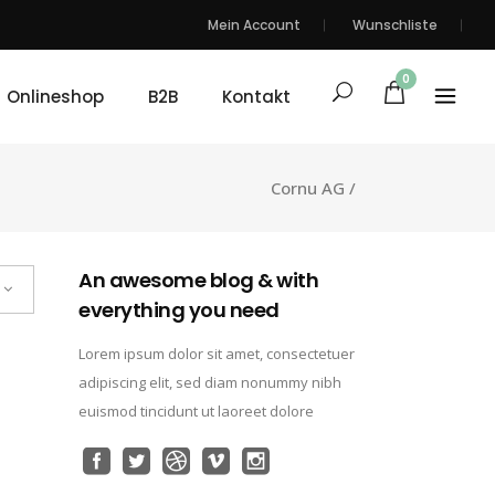
Mein Account
Wunschliste
0
Onlineshop
B2B
Kontakt
Cornu AG
/
An awesome blog & with
everything you need
Lorem ipsum dolor sit amet, consectetuer
adipiscing elit, sed diam nonummy nibh
euismod tincidunt ut laoreet dolore