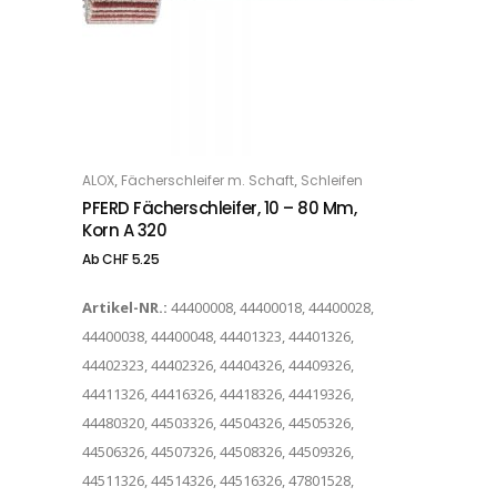
Dieses Produkt weist mehrere Varianten auf. Die Optionen können auf der Produktseite gewählt werden
,
,
ALOX
Fächerschleifer m. Schaft
Schleifen
OPTIONS
PFERD Fächerschleifer, 10 – 80 Mm,
Korn A 320
Ab
CHF
5.25
Artikel-NR.:
44400008, 44400018, 44400028,
44400038, 44400048, 44401323, 44401326,
44402323, 44402326, 44404326, 44409326,
44411326, 44416326, 44418326, 44419326,
44480320, 44503326, 44504326, 44505326,
44506326, 44507326, 44508326, 44509326,
44511326, 44514326, 44516326, 47801528,