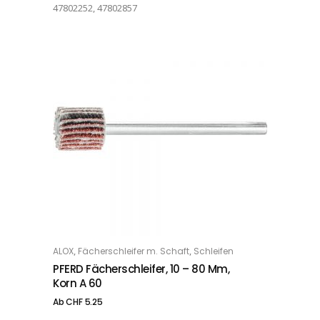
47802252, 47802857
Dieses Produkt weist mehrere Varianten auf. Die Optionen können auf der Produktseite gewählt werden
,
,
ALOX
Fächerschleifer m. Schaft
Schleifen
OPTIONS
PFERD Fächerschleifer, 10 – 80 Mm,
Korn A 60
Ab
CHF
5.25