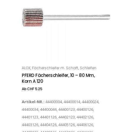
Dieses Produkt weist mehrere Varianten auf. Die Optionen können auf der Produktseite gewählt werden
,
,
ALOX
Fächerschleifer m. Schaft
Schleifen
OPTIONS
PFERD Fächerschleifer, 10 – 80 Mm,
Korn A 120
Ab
CHF
5.25
Artikel-NR.:
44400004, 44400014, 44400024,
44400034, 44400044, 44400123, 44400126,
44401123, 44401126, 44402123, 44402126,
44403126, 44404126, 44405126, 44406126,