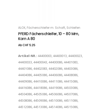
Dieses Produkt weist mehrere Varianten auf. Die Optionen können auf der Produktseite gewählt werden
,
,
ALOX
Fächerschleifer m. Schaft
Schleifen
OPTIONS
PFERD Fächerschleifer, 10 – 80 Mm,
Korn A 80
Ab
CHF
5.25
Artikel-NR.:
44400003, 44400013, 44400023,
44400033, 44400043, 44400086, 44401083,
44401086, 44402083, 44402086, 44403086,
44404086, 44405086, 44406086, 44408086,
44409086, 44410086, 44411086, 44415086,
44416086, 44418086, 44419086, 44503086,
44504086, 44505086, 44506086, 44507086,
44508086, 44509086, 44510086, 44511086,
44512086, 44513086, 44514086, 44515086,