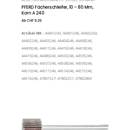
OPTIONS
PFERD Fächerschleifer, 10 – 80 Mm,
Korn A 240
Ab
CHF
5.25
Artikel-NR.:
44401243, 44401246, 44402243,
44402246, 44403246, 44404246, 44408246,
44409246, 44411246, 44416246, 44418246,
44419246, 44480240, 44503246, 44505246,
44506246, 44507246, 44508246, 44509246,
44510246, 44511246, 44514246, 44515246,
44516246, 47801527, 47802251, 47802869