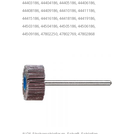
44403186, 44404186, 44405186, 44406186,
44408186, 44409186, 44410186, 44411186,
44415186, 44416186, 44418186, 44419186,
44503186, 44504186, 44505186, 44506186,
44509186, 47802250, 47802769, 47802868
Dieses Produkt weist mehrere Varianten auf. Die Optionen können auf der Produktseite gewählt werden
,
,
ALOX
Fächerschleifer m. Schaft
Schleifen