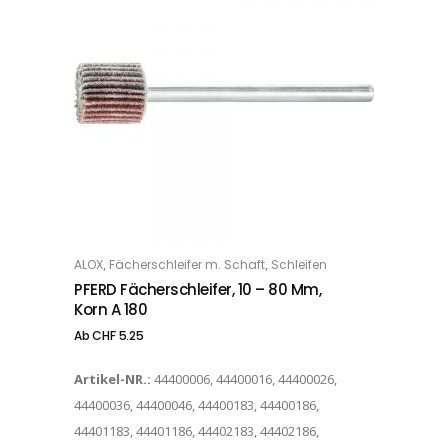
Dieses Produkt weist mehrere Varianten auf. Die Optionen können auf der Produktseite gewählt werden
,
,
ALOX
Fächerschleifer m. Schaft
Schleifen
OPTIONS
PFERD Fächerschleifer, 10 – 80 Mm,
Korn A 180
Ab
CHF
5.25
Artikel-NR.:
44400006, 44400016, 44400026,
44400036, 44400046, 44400183, 44400186,
44401183, 44401186, 44402183, 44402186,