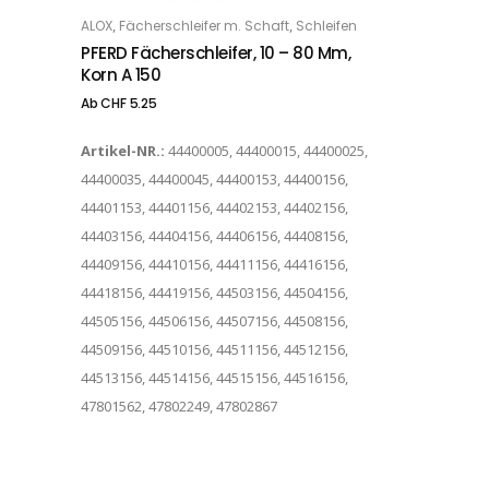
Dieses Produkt weist mehrere Varianten auf. Die Optionen können auf der Produktseite gewählt werden
,
,
ALOX
Fächerschleifer m. Schaft
Schleifen
OPTIONS
PFERD Fächerschleifer, 10 – 80 Mm,
Korn A 150
Ab
CHF
5.25
Artikel-NR.:
44400005, 44400015, 44400025,
44400035, 44400045, 44400153, 44400156,
44401153, 44401156, 44402153, 44402156,
44403156, 44404156, 44406156, 44408156,
44409156, 44410156, 44411156, 44416156,
44418156, 44419156, 44503156, 44504156,
44505156, 44506156, 44507156, 44508156,
44509156, 44510156, 44511156, 44512156,
44513156, 44514156, 44515156, 44516156,
47801562, 47802249, 47802867