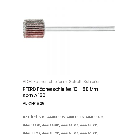
Dieses Produkt weist mehrere Varianten auf. Die Optionen können auf der Produktseite gewählt werden
,
,
ALOX
Fächerschleifer m. Schaft
Schleifen
OPTIONS
PFERD Fächerschleifer, 10 – 80 Mm,
Korn A 180
Ab
CHF
5.25
Artikel-NR.:
44400006, 44400016, 44400026,
44400036, 44400046, 44400183, 44400186,
44401183, 44401186, 44402183, 44402186,