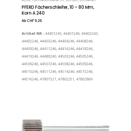
OPTIONS
PFERD Fächerschleifer, 10 – 80 Mm,
Korn A 240
Ab
CHF
5.25
Artikel-NR.:
44401243, 44401246, 44402243,
44402246, 44403246, 44404246, 44408246,
44409246, 44411246, 44416246, 44418246,
44419246, 44480240, 44503246, 44505246,
44506246, 44507246, 44508246, 44509246,
44510246, 44511246, 44514246, 44515246,
44516246, 47801527, 47802251, 47802869