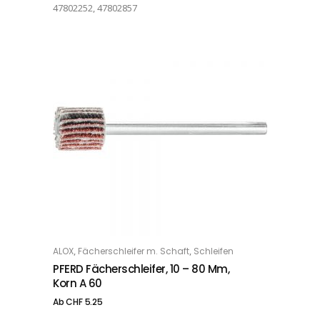
47802252, 47802857
Dieses Produkt weist mehrere Varianten auf. Die Optionen können auf der Produktseite gewählt werden
,
,
ALOX
Fächerschleifer m. Schaft
Schleifen
OPTIONS
PFERD Fächerschleifer, 10 – 80 Mm,
Korn A 60
Ab
CHF
5.25