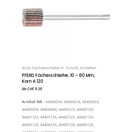
Dieses Produkt weist mehrere Varianten auf. Die Optionen können auf der Produktseite gewählt werden
,
,
ALOX
Fächerschleifer m. Schaft
Schleifen
OPTIONS
PFERD Fächerschleifer, 10 – 80 Mm,
Korn A 120
Ab
CHF
5.25
Artikel-NR.:
44400004, 44400014, 44400024,
44400034, 44400044, 44400123, 44400126,
44401123, 44401126, 44402123, 44402126,
44403126, 44404126, 44405126, 44406126,