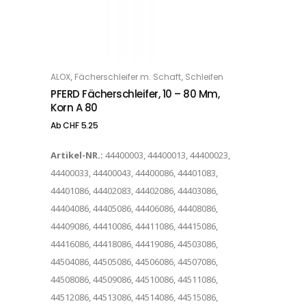
Dieses Produkt weist mehrere Varianten auf. Die Optionen können auf der Produktseite gewählt werden
,
,
ALOX
Fächerschleifer m. Schaft
Schleifen
OPTIONS
PFERD Fächerschleifer, 10 – 80 Mm,
Korn A 80
Ab
CHF
5.25
Artikel-NR.:
44400003, 44400013, 44400023,
44400033, 44400043, 44400086, 44401083,
44401086, 44402083, 44402086, 44403086,
44404086, 44405086, 44406086, 44408086,
44409086, 44410086, 44411086, 44415086,
44416086, 44418086, 44419086, 44503086,
44504086, 44505086, 44506086, 44507086,
44508086, 44509086, 44510086, 44511086,
44512086, 44513086, 44514086, 44515086,