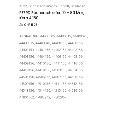
Dieses Produkt weist mehrere Varianten auf. Die Optionen können auf der Produktseite gewählt werden
,
,
ALOX
Fächerschleifer m. Schaft
Schleifen
OPTIONS
PFERD Fächerschleifer, 10 – 80 Mm,
Korn A 150
Ab
CHF
5.25
Artikel-NR.:
44400005, 44400015, 44400025,
44400035, 44400045, 44400153, 44400156,
44401153, 44401156, 44402153, 44402156,
44403156, 44404156, 44406156, 44408156,
44409156, 44410156, 44411156, 44416156,
44418156, 44419156, 44503156, 44504156,
44505156, 44506156, 44507156, 44508156,
44509156, 44510156, 44511156, 44512156,
44513156, 44514156, 44515156, 44516156,
47801562, 47802249, 47802867