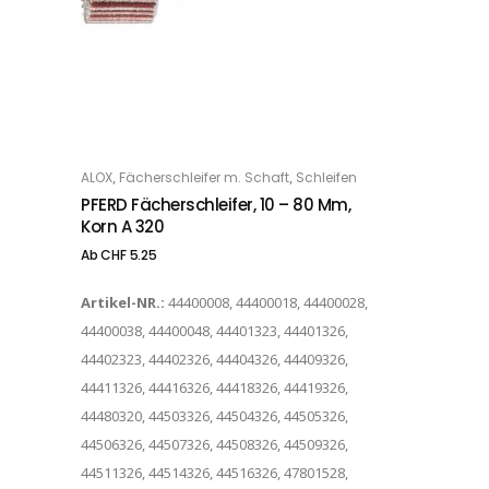
Dieses Produkt weist mehrere Varianten auf. Die Optionen können auf der Produktseite gewählt werden
,
,
ALOX
Fächerschleifer m. Schaft
Schleifen
OPTIONS
PFERD Fächerschleifer, 10 – 80 Mm,
Korn A 320
Ab
CHF
5.25
Artikel-NR.:
44400008, 44400018, 44400028,
44400038, 44400048, 44401323, 44401326,
44402323, 44402326, 44404326, 44409326,
44411326, 44416326, 44418326, 44419326,
44480320, 44503326, 44504326, 44505326,
44506326, 44507326, 44508326, 44509326,
44511326, 44514326, 44516326, 47801528,