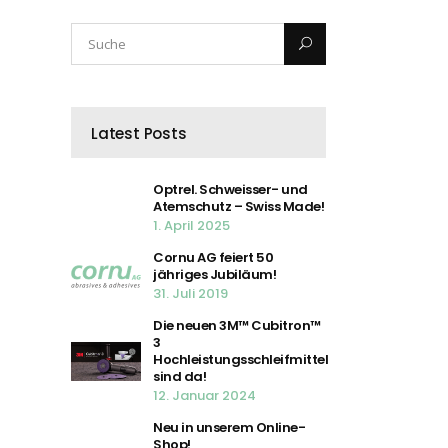
Latest Posts
Optrel. Schweisser- und
Atemschutz – Swiss Made!
1. April 2025
Cornu AG feiert 50
jähriges Jubiläum!
31. Juli 2019
Die neuen 3M™ Cubitron™
3
Hochleistungsschleifmittel
sind da!
12. Januar 2024
Neu in unserem Online-
Shop!