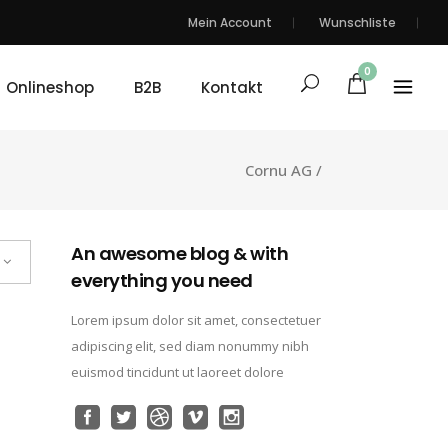
Mein Account
Wunschliste
0
Onlineshop
B2B
Kontakt
Cornu AG
/
An awesome blog & with
everything you need
Lorem ipsum dolor sit amet, consectetuer
adipiscing elit, sed diam nonummy nibh
euismod tincidunt ut laoreet dolore