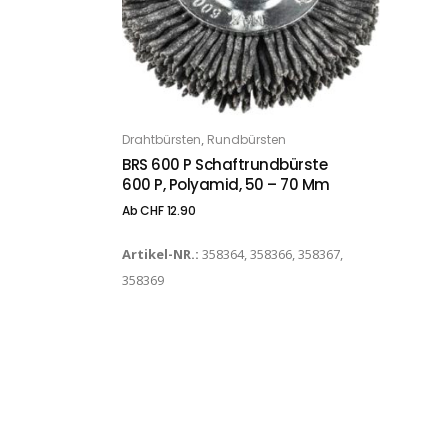
Dieses Produkt weist mehrere Varianten auf. Die Optionen können auf der Produktseite gewählt werden
,
Drahtbürsten
Rundbürsten
OPTIONS
BRS 600 P Schaftrundbürste
600 P, Polyamid, 50 – 70 Mm
Ab
CHF
12.90
Artikel-NR.:
358364, 358366, 358367,
358369