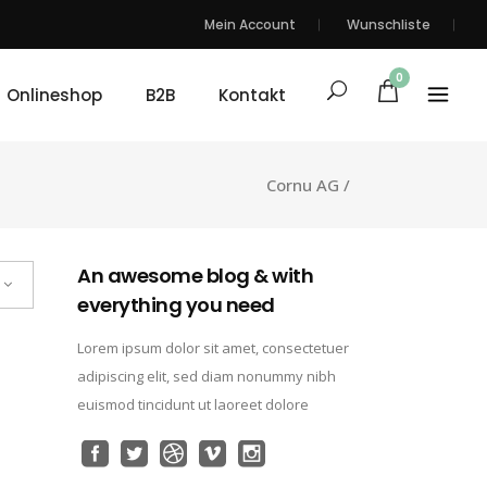
Mein Account
Wunschliste
0
Onlineshop
B2B
Kontakt
Cornu AG
/
An awesome blog & with
everything you need
Lorem ipsum dolor sit amet, consectetuer
adipiscing elit, sed diam nonummy nibh
euismod tincidunt ut laoreet dolore