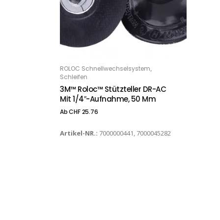
Dieses Produkt weist mehrere Varianten auf. Die Optionen können auf der Produktseite gewählt werden
,
ROLOC Schnellwechselsystem
OPTIONS
Schleifen
3M™ Roloc™ Stützteller DR-AC
Mit 1/4″-Aufnahme, 50 Mm
Ab
CHF
25.76
Artikel-NR.:
7000000441, 7000045282