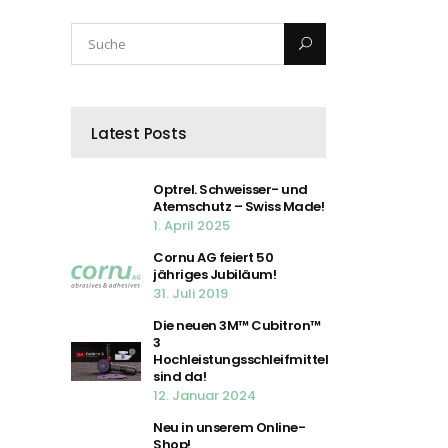
Latest Posts
Optrel. Schweisser- und
Atemschutz – Swiss Made!
1. April 2025
Cornu AG feiert 50
jähriges Jubiläum!
31. Juli 2019
Die neuen 3M™ Cubitron™
3
Hochleistungsschleifmittel
sind da!
12. Januar 2024
Neu in unserem Online-
Shop!