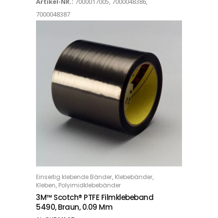
Artikel-NR.:
7000017005, 7000048386,
7000048387
Dieses Produkt weist mehrere Varianten auf. Die Optionen können auf der Produktseite gewählt werden
,
,
Einseitig klebende Bänder
Klebebänder
OPTIONS
,
Kleben
Polyimidklebebänder
3M™ Scotch® PTFE Filmklebeband
5490, Braun, 0.09 Mm