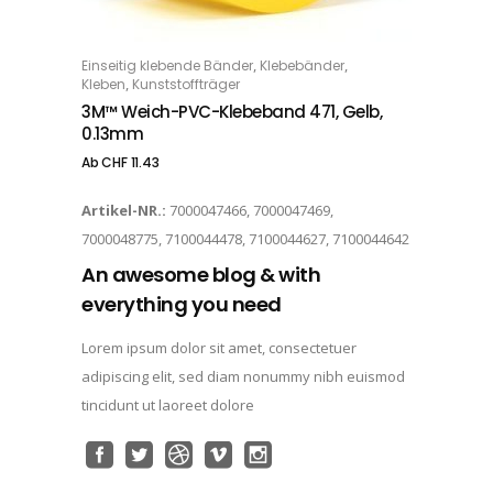
Dieses Produkt weist mehrere Varianten auf. Die Optionen können auf der Produktseite gewählt werden
,
,
Einseitig klebende Bänder
Klebebänder
OPTIONS
,
Kleben
Kunststoffträger
3M™ Weich-PVC-Klebeband 471, Gelb,
0.13mm
Ab
CHF
11.43
Artikel-NR.:
7000047466, 7000047469,
7000048775, 7100044478, 7100044627, 7100044642
An awesome blog & with
everything you need
Lorem ipsum dolor sit amet, consectetuer
adipiscing elit, sed diam nonummy nibh euismod
tincidunt ut laoreet dolore