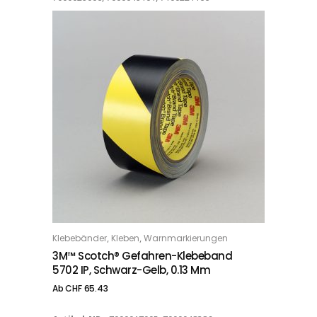
Dieses Produkt weist mehrere Varianten auf. Die Optionen können auf der Produktseite gewählt werden
,
,
Klebebänder
Kleben
Warnmarkierungen
OPTIONS
3M™ Scotch® Gefahren-Klebeband
5702 IP, Schwarz-Gelb, 0.13 Mm
Ab
CHF
65.43