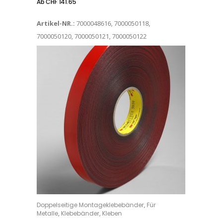
Ab
CHF
141.65
Artikel-NR.:
7000048616, 7000050118,
7000050120, 7000050121, 7000050122
Dieses Produkt weist mehrere Varianten auf. Die Optionen können auf der Produktseite gewählt werden
,
Doppelseitige Montageklebebänder
Für
OPTIONS
,
,
Metalle
Klebebänder
Kleben