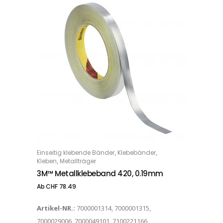
Dieses Produkt weist mehrere Varianten auf. Die Optionen können auf der Produktseite gewählt werden
,
,
Einseitig klebende Bänder
Klebebänder
OPTIONS
,
Kleben
Metallträger
3M™ Metallklebeband 420, 0.19mm
Ab
CHF
78.49
Artikel-NR.:
7000001314, 7000001315,
7000029006, 7000049101, 7100221166