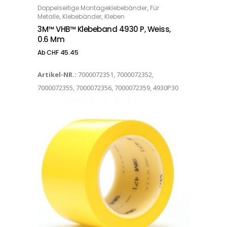
,
Doppelseitige Montageklebebänder
Für
OPTIONS
,
,
Metalle
Klebebänder
Kleben
3M™ VHB™ Klebeband 4930 P, Weiss,
0.6 Mm
Ab
CHF
45.45
Artikel-NR.:
7000072351, 7000072352,
7000072355, 7000072356, 7000072359, 4930P30