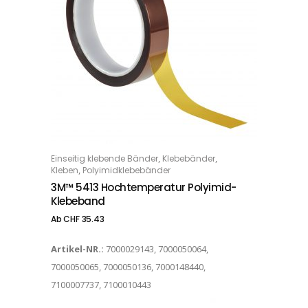
Dieses Produkt weist mehrere Varianten auf. Die Optionen können auf der Produktseite gewählt werden
,
,
Einseitig klebende Bänder
Klebebänder
OPTIONS
,
Kleben
Polyimidklebebänder
3M™ 5413 Hochtemperatur Polyimid-
Klebeband
Ab
CHF
35.43
Artikel-NR.:
7000029143, 7000050064,
7000050065, 7000050136, 7000148440,
7100007737, 7100010443