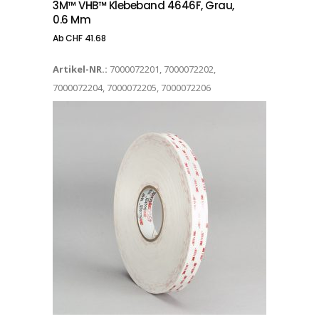
3M™ VHB™ Klebeband 4646F, Grau,
0.6 Mm
Ab
CHF
41.68
Artikel-NR.:
7000072201, 7000072202,
7000072204, 7000072205, 7000072206
Dieses Produkt weist mehrere Varianten auf. Die Optionen können auf der Produktseite gewählt werden