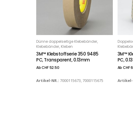
Dieses Produkt weist mehrere Varianten auf. Die Optionen können auf der Produktseite gewählt werden
Dieses Produkt weist mehrere Varianten auf. Die Optionen können auf der Produktseite gewählt werden
,
Dünne doppelseitige Klebebänder
Doppels
OPTIONS
O
,
Klebebänder
Kleben
Klebebä
3M™ Klebstoffserie 350 9485
3M™ Kl
PC, Transparent, 0.13mm
PC, 0.
Ab
CHF
52.50
Ab
CHF
6
Artikel-NR.:
7000115673, 7000115675
Artikel