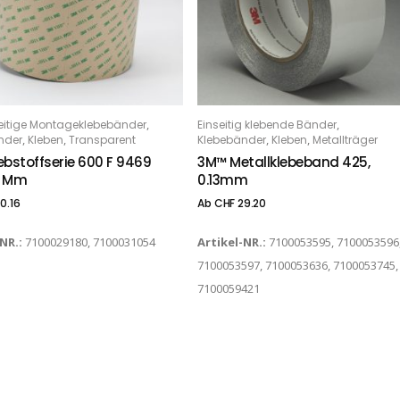
Dieses Produkt weist mehrere Varianten auf. Die Optionen können auf der Produktseite gewählt werden
,
,
eitige Montageklebebänder
Einseitig klebende Bänder
PTIONS
OPTIONS
,
,
,
,
nder
Kleben
Transparent
Klebebänder
Kleben
Metallträger
ebstoffserie 600 F 9469
3M™ Metallklebeband 425,
13 Mm
0.13mm
0.16
Ab
CHF
29.20
-NR.:
7100029180, 7100031054
Artikel-NR.:
7100053595, 7100053596
7100053597, 7100053636, 7100053745,
7100059421