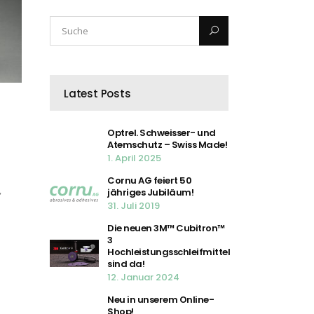
Latest Posts
Optrel. Schweisser- und
Atemschutz – Swiss Made!
1. April 2025
Cornu AG feiert 50
,
jähriges Jubiläum!
31. Juli 2019
Die neuen 3M™ Cubitron™
3
Hochleistungsschleifmittel
sind da!
12. Januar 2024
Neu in unserem Online-
Shop!