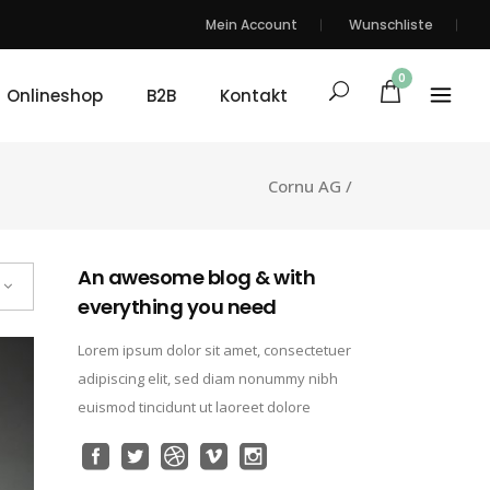
Mein Account
Wunschliste
0
Onlineshop
B2B
Kontakt
Cornu AG
/
An awesome blog & with
everything you need
Lorem ipsum dolor sit amet, consectetuer
adipiscing elit, sed diam nonummy nibh
euismod tincidunt ut laoreet dolore