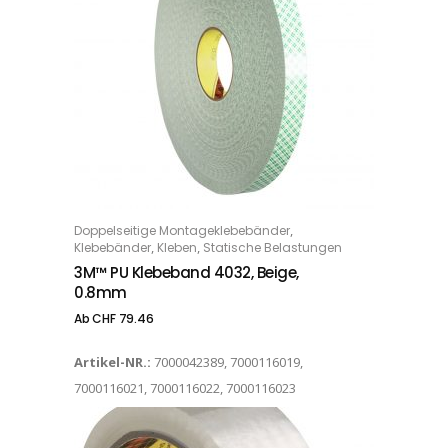
Dieses Produkt weist mehrere Varianten auf. Die Optionen können auf der Produktseite gewählt werden
,
Doppelseitige Montageklebebänder
OPTIONS
,
,
Klebebänder
Kleben
Statische Belastungen
3M™ PU Klebeband 4032, Beige,
0.8mm
Ab
CHF
79.46
Artikel-NR.:
7000042389, 7000116019,
7000116021, 7000116022, 7000116023