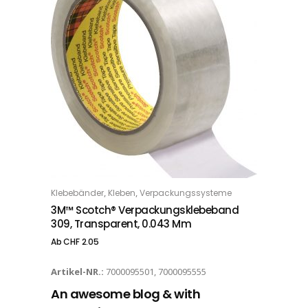
Dieses Produkt weist mehrere Varianten auf. Die Optionen können auf der Produktseite gewählt werden
,
,
Klebebänder
Kleben
Verpackungssysteme
OPTIONS
3M™ Scotch® Verpackungsklebeband
309, Transparent, 0.043 Mm
Ab
CHF
2.05
Artikel-NR.:
7000095501, 7000095555
An awesome blog & with