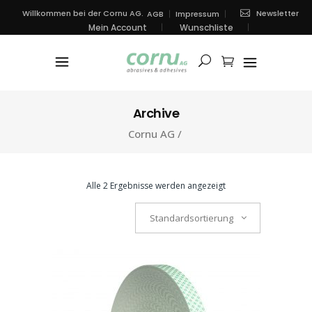
Newsletter
Willkommen bei der Cornu AG.
AGB
Impressum
Mein Account
Wunschliste
Archive
Cornu AG
/
Alle 2 Ergebnisse werden angezeigt
Standardsortierung