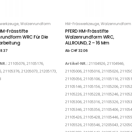
Dieses Produkt weist mehrere Varianten auf. Die Optionen können auf der Produktseite gewählt werden
,
,
werkzeuge
Walzenrundform
HM-Fräswerkzeuge
Walzenrundform
PTIONS
OPTIONS
HM-Frässtifte
PFERD HM-Frässtifte
rundform WRC Für Die
Walzenrundform WRC,
arbeitung
ALLROUND, 2 – 16 Mm
8.37
Ab
CHF
32.06
-NR.:
21105076, 21105176,
Artikel-NR.:
21104926, 21104946,
, 21105376, 21205073, 21205173,
21105006, 21105016, 21105026, 211050
3
21105056, 21105106, 21105116, 211051
21105146, 21105156, 21105206, 211052
21105226, 21105228, 21105246, 211052
21105306, 21105316, 21105326, 211053
21105346, 21105356, 21105406, 211054
21105426, 21105428, 21105446, 211055
21105526, 21105546, 21205043, 212050