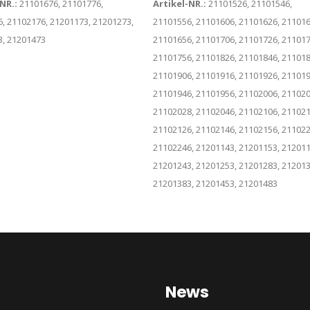
-NR.:
21101676, 21101776,
Artikel-NR.:
21101526, 21101546,
, 21102176, 21201173, 21201273,
21101556, 21101606, 21101626, 211016
3, 21201473
21101656, 21101706, 21101726, 211017
21101756, 21101826, 21101846, 211018
21101906, 21101916, 21101926, 211019
21101946, 21101956, 21102006, 211020
21102028, 21102046, 21102106, 211021
21102126, 21102146, 21102156, 211022
21102246, 21201143, 21201153, 212011
21201243, 21201253, 21201283, 212013
21201383, 21201453, 21201483
News