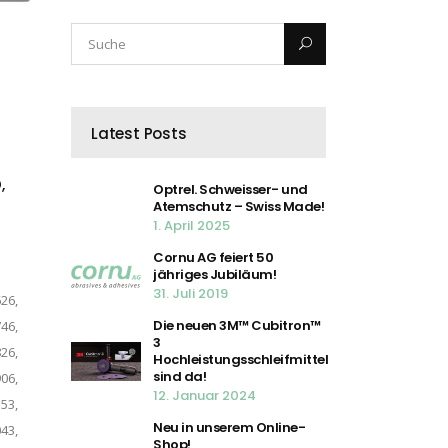
Latest Posts
,
Optrel. Schweisser- und
Atemschutz – Swiss Made!
1. April 2025
Cornu AG feiert 50
jähriges Jubiläum!
31. Juli 2019
26,
Die neuen 3M™ Cubitron™
46,
3
26,
Hochleistungsschleifmittel
sind da!
06,
12. Januar 2024
53,
Neu in unserem Online-
43,
Shop!