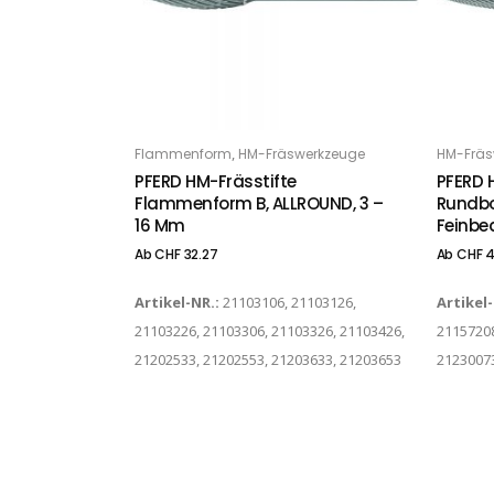
Dieses Produkt weist mehrere Varianten auf. Die Optionen können auf der Produktseite gewählt werden
Dieses Produkt weist mehrere Varianten auf. Die Optionen können auf der Produktseite gewählt werden
,
Flammenform
HM-Fräswerkzeuge
HM-Fräs
OPTIONS
O
PFERD HM-Frässtifte
PFERD 
Flammenform B, ALLROUND, 3 –
Rundbo
16 Mm
Feinbe
Ab
CHF
32.27
Ab
CHF
4
Artikel-NR.:
21103106, 21103126,
Artikel
21103226, 21103306, 21103326, 21103426,
21157208
21202533, 21202553, 21203633, 21203653
2123007