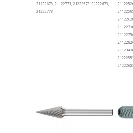
21122673, 21122773, 21222573, 21222673,
21122526
21222773
21122595
21122628
21122716
21122756
21122826
21123416
21222553
21222683