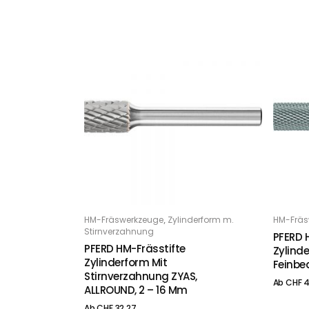
Dieses Produkt weist mehrere Varianten auf. Die Optionen können auf der Produktseite gewählt werden
Dieses Produkt weist mehrere Varianten auf. Die Optionen können auf der Produktseite gewählt werden
,
HM-Fräswerkzeuge
Zylinderform m.
HM-Fräs
OPTIONS
O
Stirnverzahnung
PFERD 
PFERD HM-Frässtifte
Zylinde
Zylinderform Mit
Feinbe
Stirnverzahnung ZYAS,
Ab
CHF
4
ALLROUND, 2 – 16 Mm
Ab
CHF
32.27