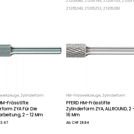
21205083, 21205143, 21205153, 212051
21205243, 21205253, 21205283
Dieses Produkt weist mehrere Varianten auf. Die Optionen können auf der Produktseite gewählt werden
,
,
werkzeuge
Zylinderform
HM-Fräswerkzeuge
Zylinderform
PTIONS
OPTIONS
HM-Frässtifte
PFERD HM-Frässtifte
rform ZYA Für Die
Zylinderform ZYA, ALLROUND, 2 
arbeitung, 2 – 12 Mm
16 Mm
3.47
Ab
CHF
28.84