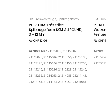
Dieses Produkt weist mehrere Varianten auf. Die Optionen können auf der Produktseite gewählt werden
Dieses Produkt weist mehrere Varianten auf. Die Optionen können auf der Produktseite gewählt werden
,
HM-Fräswerkzeuge
Spitzkegelform
HM-Fräs
OPTIONS
O
PFERD HM-Frässtifte
PFERD 
Spitzkegelform SKM, ALLROUND,
Walzen
3 – 12 Mm
Feinbe
Ab
CHF
32.06
Ab
CHF
4
Artikel-NR.:
21115006, 21115016,
Artikel
21115026, 21115046, 21115056, 21115106,
21105276
21115126, 21115146, 21115156, 21115206,
2120527
21115216, 21115226, 21115228, 21115246,
21115256, 21214053, 21214083, 21214143,
21214153, 21214183, 21215053, 21215083