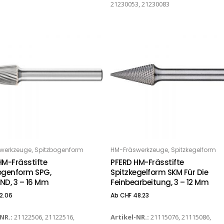
21230053, 21230083
Dieses Produkt weist mehrere Varianten auf. Die Optionen können auf der Produktseite gewählt werden
,
,
werkzeuge
Spitzbogenform
HM-Fräswerkzeuge
Spitzkegelform
PTIONS
OPTIONS
HM-Frässtifte
PFERD HM-Frässtifte
ogenform SPG,
Spitzkegelform SKM Für Die
ND, 3 – 16 Mm
Feinbearbeitung, 3 – 12 Mm
2.06
Ab
CHF
48.23
-NR.:
21122506, 21122516,
Artikel-NR.:
21115076, 21115086,