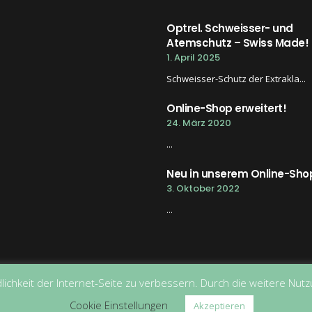
Optrel. Schweisser- und
Atemschutz – Swiss Made!
1. April 2025
Schweisser-Schutz der Extrakla...
Online-Shop erweitert!
24. März 2020
...
Neu in unserem Online-Sho
3. Oktober 2022
...
lichkeit der Internet-Seite zu verbessern. Durch die weitere Nu
Copyright © Cornu AG | Developed by
Swissuccess
Cookie Einstellungen
Akzeptieren