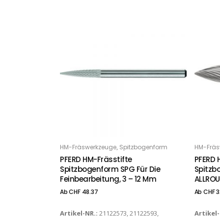
Dieses Produkt weist mehrere Varianten auf. Die Optionen können auf der Produktseite gewählt werden
Dieses Produkt weist mehrere Varianten auf. Die Optionen können auf der Produktseite gewählt werden
,
HM-Fräswerkzeuge
Spitzbogenform
HM-Fräs
OPTIONS
O
PFERD HM-Frässtifte
PFERD 
Spitzbogenform SPG Für Die
Spitzb
Feinbearbeitung, 3 – 12 Mm
ALLROU
Ab
CHF
48.37
Ab
CHF
3
Artikel-NR.:
21122573, 21122593,
Artikel