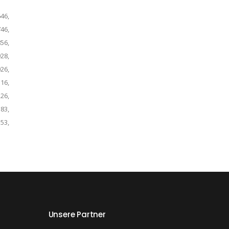
46,
46,
56,
28,
26,
16,
26,
83,
53,
Unsere Partner