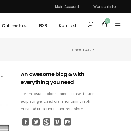
Mein Account
Wunschliste
0
Onlineshop
B2B
Kontakt
Cornu AG
/
An awesome blog & with
everything you need
Lorem ipsum dolor sit amet, consectetuer
adipiscing elit, sed diam nonummy nibh
euismod tincidunt ut laoreet dolore