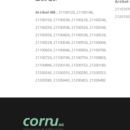
Artikel
21101976
Artikel-NR.:
21100126, 21100146,
2120130
21100156, 21100206, 21100226, 21100246,
21100256, 21100306, 21100326, 21100346,
21100356, 21100426, 21100506, 21100526,
21100528, 21100546, 21100556, 21100606,
21100626, 21100646, 21100656, 21100706,
21100726, 21100746, 21100756, 21100826,
21100846, 21200143, 21200153, 21200183,
21200243, 21200253, 21200283, 21200353,
21200383, 21200443, 21200453, 21200483