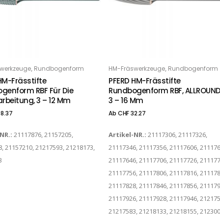
Dieses Produkt weist mehrere Varianten auf. Die Optionen können auf der Produktseite gewählt werden
,
,
werkzeuge
Rundbogenform
HM-Fräswerkzeuge
Rundbogenform
PTIONS
OPTIONS
HM-Frässtifte
PFERD HM-Frässtifte
genform RBF Für Die
Rundbogenform RBF, ALLROUND
arbeitung, 3 – 12 Mm
3 – 16 Mm
8.37
Ab
CHF
32.27
-NR.:
21117876, 21157205,
Artikel-NR.:
21117306, 21117326,
, 21157210, 21217593, 21218173,
21117346, 21117356, 21117606, 211176
3
21117646, 21117706, 21117726, 211177
21117756, 21117806, 21117816, 211178
21117828, 21117846, 21117856, 211179
21117926, 21117928, 21117946, 212175
21217583, 21218133, 21218155, 212300