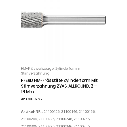
Dieses Produkt weist mehrere Varianten auf. Die Optionen können auf der Produktseite gewählt werden
,
HM-Fräswerkzeuge
Zylinderform m.
OPTIONS
Stirnverzahnung
PFERD HM-Frässtifte Zylinderform Mit
Stirnverzahnung ZYAS, ALLROUND, 2 –
16 Mm
Ab
CHF
32.27
Artikel-NR.:
21100126, 21100146, 21100156,
21100206, 21100226, 21100246, 21100256,
21100306, 21100326, 21100346, 21100356,