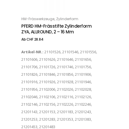
Dieses Produkt weist mehrere Varianten auf. Die Optionen können auf der Produktseite gewählt werden
,
HM-Fräswerkzeuge
Zylinderform
OPTIONS
PFERD HM-Frässtifte Zylinderform
ZYA, ALLROUND, 2 – 16 Mm
Ab
CHF
28.84
Artikel-NR.:
21101526, 21101546, 21101556,
21101606, 21101626, 21101646, 21101656,
21101706, 21101726, 21101746, 21101756,
21101826, 21101846, 21101856, 21101906,
21101916, 21101926, 21101928, 21101946,
21101956, 21102006, 21102026, 21102028,
21102046, 21102106, 21102116, 21102126,
21102146, 21102156, 21102226, 21102246,
21201143, 21201153, 21201183, 21201243,
21201253, 21201283, 21201353, 21201383,
21201453, 21201483