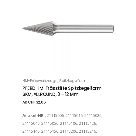
Dieses Produkt weist mehrere Varianten auf. Die Optionen können auf der Produktseite gewählt werden
,
HM-Fräswerkzeuge
Spitzkegelform
OPTIONS
PFERD HM-Frässtifte Spitzkegelform
SKM, ALLROUND, 3 – 12 Mm
Ab
CHF
32.06
Artikel-NR.:
21115006, 21115016, 21115026,
21115046, 21115056, 21115106, 21115126,
21115146, 21115156, 21115206, 21115216,