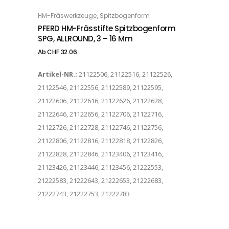
Dieses Produkt weist mehrere Varianten auf. Die Optionen können auf der Produktseite gewählt werden
,
HM-Fräswerkzeuge
Spitzbogenform
OPTIONS
PFERD HM-Frässtifte Spitzbogenform
SPG, ALLROUND, 3 – 16 Mm
Ab
CHF
32.06
Artikel-NR.:
21122506, 21122516, 21122526,
21122546, 21122556, 21122589, 21122595,
21122606, 21122616, 21122626, 21122628,
21122646, 21122656, 21122706, 21122716,
21122726, 21122728, 21122746, 21122756,
21122806, 21122816, 21122818, 21122826,
21122828, 21122846, 21123406, 21123416,
21123426, 21123446, 21123456, 21222553,
21222583, 21222643, 21222653, 21222683,
21222743, 21222753, 21222783