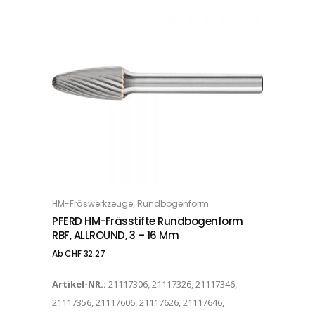
Dieses Produkt weist mehrere Varianten auf. Die Optionen können auf der Produktseite gewählt werden
,
HM-Fräswerkzeuge
Rundbogenform
OPTIONS
PFERD HM-Frässtifte Rundbogenform
RBF, ALLROUND, 3 – 16 Mm
Ab
CHF
32.27
Artikel-NR.:
21117306, 21117326, 21117346,
21117356, 21117606, 21117626, 21117646,