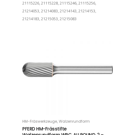
21115226, 21115228, 21115246, 21115256,
21214053, 21214083, 21214143, 21214153,
21214183, 21215053, 21215083
Dieses Produkt weist mehrere Varianten auf. Die Optionen können auf der Produktseite gewählt werden
,
HM-Fräswerkzeuge
Walzenrundform
OPTIONS
PFERD HM-Frässtifte
Walzenrundform WRC, ALLROUND, 2 –