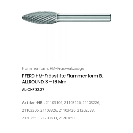
Dieses Produkt weist mehrere Varianten auf. Die Optionen können auf der Produktseite gewählt werden
,
Flammenform
HM-Fräswerkzeuge
OPTIONS
PFERD HM-Frässtifte Flammenform B,
ALLROUND, 3 – 16 Mm
Ab
CHF
32.27
Artikel-NR.:
21103106, 21103126, 21103226,
21103306, 21103326, 21103426, 21202533,
21202553, 21203633, 21203653