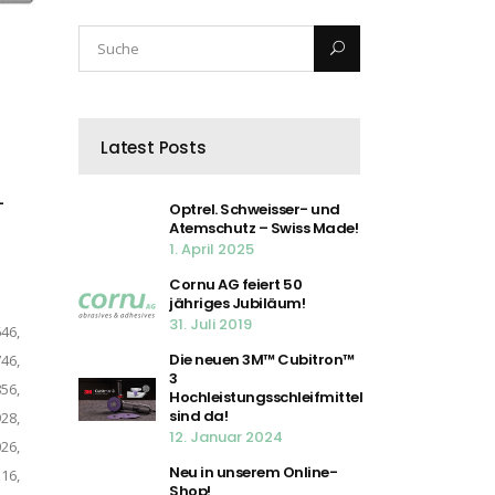
Latest Posts
–
Optrel. Schweisser- und
Atemschutz – Swiss Made!
1. April 2025
Cornu AG feiert 50
jähriges Jubiläum!
31. Juli 2019
46,
Die neuen 3M™ Cubitron™
46,
3
56,
Hochleistungsschleifmittel
sind da!
28,
12. Januar 2024
26,
Neu in unserem Online-
16,
Shop!