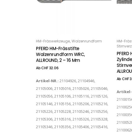
Dieses Produkt weist mehrere Varianten auf. Die Optionen können auf der Produktseite gewählt werden
Dieses Produkt weist mehrere Varianten auf. Die Optionen können auf der Produktseite gewählt werden
,
HM-Fräswerkzeuge
Walzenrundform
HM-Fräs
OPTIONS
O
Stirnve
PFERD HM-Frässtifte
PFERD 
Walzenrundform WRC,
Zylind
ALLROUND, 2 – 16 Mm
Stirnv
Ab
CHF
32.06
ALLROU
Ab
CHF
3
Artikel-NR.:
21104926, 21104946,
21105006, 21105016, 21105026, 21105046,
Artikel
21105056, 21105106, 21105116, 21105126,
21100156
21105146, 21105156, 21105206, 21105216,
21100256
21105226, 21105228, 21105246, 21105256,
21100356
21105306, 21105316, 21105326, 21105328,
21100528
21105346, 21105356, 21105406, 21105416,
21100626