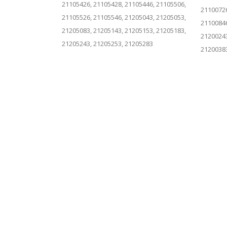
21105426, 21105428, 21105446, 21105506,
21100726
21105526, 21105546, 21205043, 21205053,
21100846
21205083, 21205143, 21205153, 21205183,
21200243
21205243, 21205253, 21205283
21200383