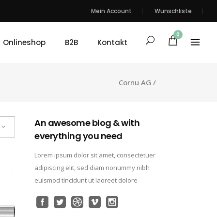
Mein Account
Wunschliste
0
Onlineshop
B2B
Kontakt
Cornu AG
/
An awesome blog & with
everything you need
Lorem ipsum dolor sit amet, consectetuer
adipiscing elit, sed diam nonummy nibh
euismod tincidunt ut laoreet dolore