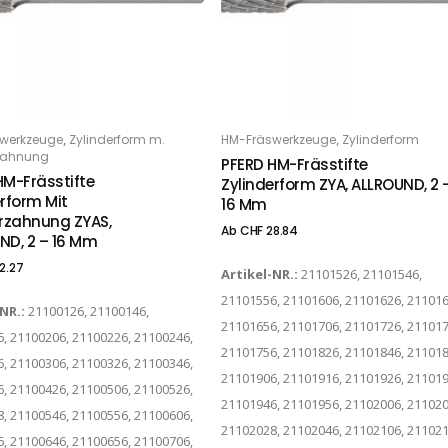
Dieses Produkt weist mehrere Varianten auf. Die Optionen können auf der Produktseite gewählt werden
,
,
werkzeuge
Zylinderform m.
HM-Fräswerkzeuge
Zylinderform
PTIONS
OPTIONS
rzahnung
PFERD HM-Frässtifte
HM-Frässtifte
Zylinderform ZYA, ALLROUND, 2 
erform Mit
16 Mm
erzahnung ZYAS,
Ab
CHF
28.84
ND, 2 – 16 Mm
2.27
Artikel-NR.:
21101526, 21101546,
21101556, 21101606, 21101626, 211016
-NR.:
21100126, 21100146,
21101656, 21101706, 21101726, 211017
, 21100206, 21100226, 21100246,
21101756, 21101826, 21101846, 211018
, 21100306, 21100326, 21100346,
21101906, 21101916, 21101926, 211019
, 21100426, 21100506, 21100526,
21101946, 21101956, 21102006, 211020
, 21100546, 21100556, 21100606,
21102028, 21102046, 21102106, 211021
, 21100646, 21100656, 21100706,