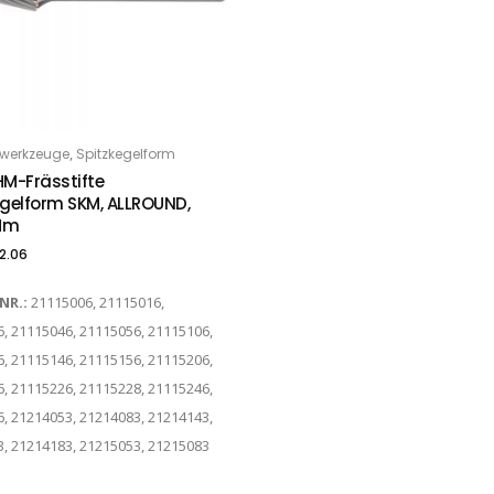
,
werkzeuge
Spitzkegelform
PTIONS
HM-Frässtifte
egelform SKM, ALLROUND,
 Mm
2.06
-NR.:
21115006, 21115016,
, 21115046, 21115056, 21115106,
, 21115146, 21115156, 21115206,
, 21115226, 21115228, 21115246,
, 21214053, 21214083, 21214143,
, 21214183, 21215053, 21215083