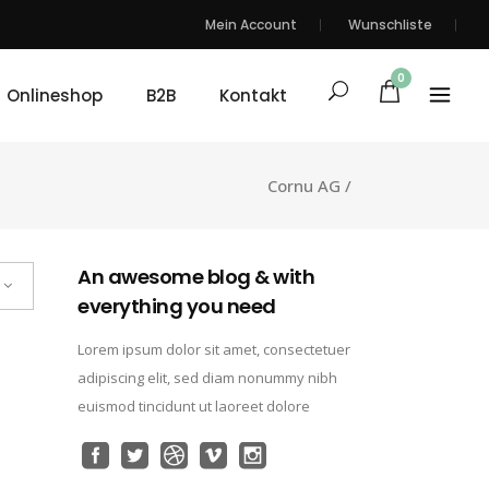
Mein Account
Wunschliste
0
Onlineshop
B2B
Kontakt
Cornu AG
/
An awesome blog & with
everything you need
Lorem ipsum dolor sit amet, consectetuer
adipiscing elit, sed diam nonummy nibh
euismod tincidunt ut laoreet dolore