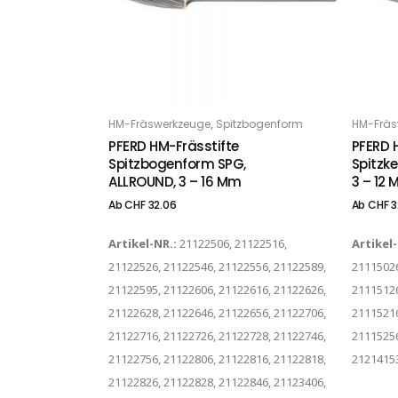
Dieses Produkt weist mehrere Varianten auf. Die Optionen können auf der Produktseite gewählt werden
Dieses Produkt weist mehrere Varianten auf. Die Optionen können auf der Produktseite gewählt werden
,
HM-Fräswerkzeuge
Spitzbogenform
HM-Fräs
OPTIONS
O
PFERD HM-Frässtifte
PFERD 
Spitzbogenform SPG,
Spitzk
ALLROUND, 3 – 16 Mm
3 – 12
Ab
CHF
32.06
Ab
CHF
3
Artikel-NR.:
21122506, 21122516,
Artikel
21122526, 21122546, 21122556, 21122589,
21115026
21122595, 21122606, 21122616, 21122626,
21115126
21122628, 21122646, 21122656, 21122706,
21115216
21122716, 21122726, 21122728, 21122746,
21115256
21122756, 21122806, 21122816, 21122818,
21214153
21122826, 21122828, 21122846, 21123406,