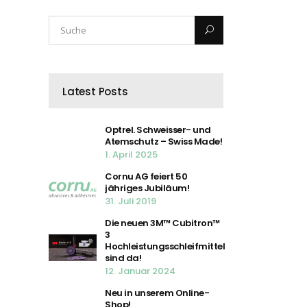
Latest Posts
Optrel. Schweisser- und
Atemschutz – Swiss Made!
1. April 2025
Cornu AG feiert 50
jähriges Jubiläum!
31. Juli 2019
Die neuen 3M™ Cubitron™
3
Hochleistungsschleifmittel
sind da!
12. Januar 2024
Neu in unserem Online-
Shop!