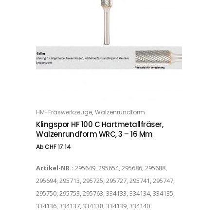
Dieses Produkt weist mehrere Varianten auf. Die Optionen können auf der Produktseite gewählt werden
,
HM-Fräswerkzeuge
Walzenrundform
OPTIONS
Klingspor HF 100 C Hartmetallfräser,
Walzenrundform WRC, 3 – 16 Mm
Ab
CHF
17.14
Artikel-NR.:
295649, 295654, 295686, 295688,
295694, 295713, 295725, 295727, 295741, 295747,
295750, 295753, 295763, 334133, 334134, 334135,
334136, 334137, 334138, 334139, 334140