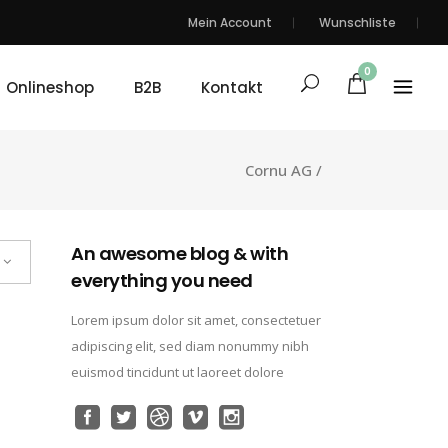
Mein Account
Wunschliste
0
Onlineshop
B2B
Kontakt
Cornu AG
/
An awesome blog & with
everything you need
Lorem ipsum dolor sit amet, consectetuer
adipiscing elit, sed diam nonummy nibh
euismod tincidunt ut laoreet dolore