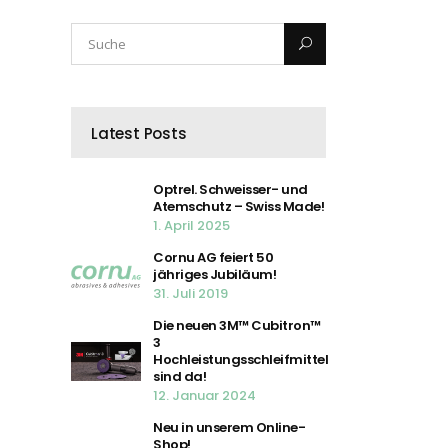
Latest Posts
Optrel. Schweisser- und
Atemschutz – Swiss Made!
1. April 2025
Cornu AG feiert 50
jähriges Jubiläum!
31. Juli 2019
Die neuen 3M™ Cubitron™
3
Hochleistungsschleifmittel
sind da!
12. Januar 2024
Neu in unserem Online-
Shop!