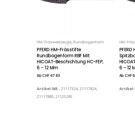
Dieses Produkt weist mehrere Varianten auf. Die Optionen können auf der Produktseite gewählt werden
Dieses Produkt weist mehrere Varianten auf. Die Optionen können auf der Produktseite gewählt werden
,
HM-Fräswerkzeuge
Rundbogenform
HM-Fräs
OPTIONS
O
PFERD HM-Frässtifte
PFERD 
Rundbogenform RBF Mit
Spitzb
HICOAT-Beschichtung HC-FEP,
HICOAT
6 – 12 Mm
6 – 12
Ab
CHF
67.83
Ab
CHF
6
Artikel-NR.:
21117324, 21117824,
Artikel
21117885, 21125285