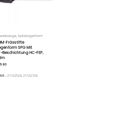
,
werkzeuge
Spitzbogenform
PTIONS
HM-Frässtifte
ogenform SPG Mit
-Beschichtung HC-FEP,
 Mm
5.80
-NR.:
21122524, 21122724