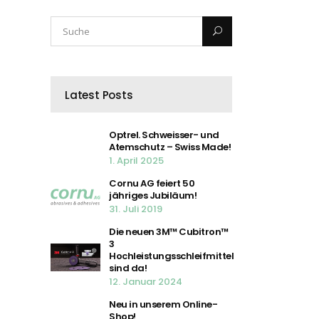
Latest Posts
Optrel. Schweisser- und
Atemschutz – Swiss Made!
1. April 2025
Cornu AG feiert 50
jähriges Jubiläum!
31. Juli 2019
Die neuen 3M™ Cubitron™
3
Hochleistungsschleifmittel
sind da!
12. Januar 2024
Neu in unserem Online-
Shop!