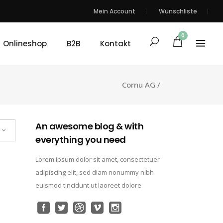
Mein Account
Wunschliste
0
Onlineshop
B2B
Kontakt
Cornu AG
/
An awesome blog & with
everything you need
Lorem ipsum dolor sit amet, consectetuer
adipiscing elit, sed diam nonummy nibh
euismod tincidunt ut laoreet dolore