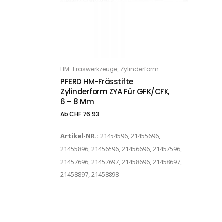
Dieses Produkt weist mehrere Varianten auf. Die Optionen können auf der Produktseite gewählt werden
,
HM-Fräswerkzeuge
Zylinderform
OPTIONS
PFERD HM-Frässtifte
Zylinderform ZYA Für GFK/CFK,
6 – 8 Mm
Ab
CHF
76.93
Artikel-NR.:
21454596, 21455696,
21455896, 21456596, 21456696, 21457596,
21457696, 21457697, 21458696, 21458697,
21458897, 21458898