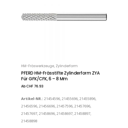
Dieses Produkt weist mehrere Varianten auf. Die Optionen können auf der Produktseite gewählt werden
,
HM-Fräswerkzeuge
Zylinderform
OPTIONS
PFERD HM-Frässtifte Zylinderform ZYA
Für GFK/CFK, 6 – 8 Mm
Ab
CHF
76.93
Artikel-NR.:
21454596, 21455696, 21455896,
21456596, 21456696, 21457596, 21457696,
21457697, 21458696, 21458697, 21458897,
21458898