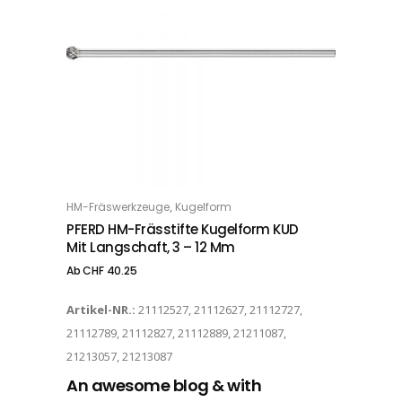
Dieses Produkt weist mehrere Varianten auf. Die Optionen können auf der Produktseite gewählt werden
,
HM-Fräswerkzeuge
Kugelform
OPTIONS
PFERD HM-Frässtifte Kugelform KUD
Mit Langschaft, 3 – 12 Mm
Ab
CHF
40.25
Artikel-NR.:
21112527, 21112627, 21112727,
21112789, 21112827, 21112889, 21211087,
21213057, 21213087
An awesome blog & with