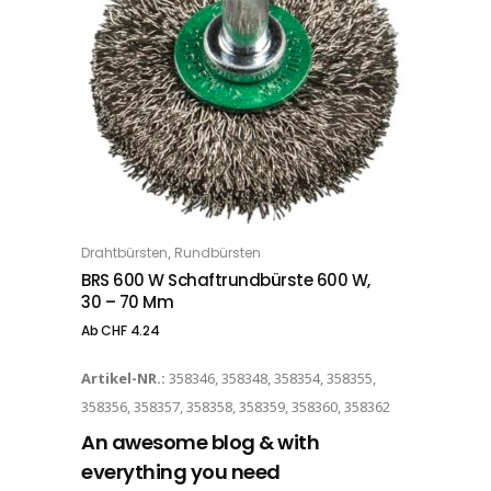
Dieses Produkt weist mehrere Varianten auf. Die Optionen können auf der Produktseite gewählt werden
,
Drahtbürsten
Rundbürsten
OPTIONS
BRS 600 W Schaftrundbürste 600 W,
30 – 70 Mm
Ab
CHF
4.24
Artikel-NR.:
358346, 358348, 358354, 358355,
358356, 358357, 358358, 358359, 358360, 358362
An awesome blog & with
everything you need