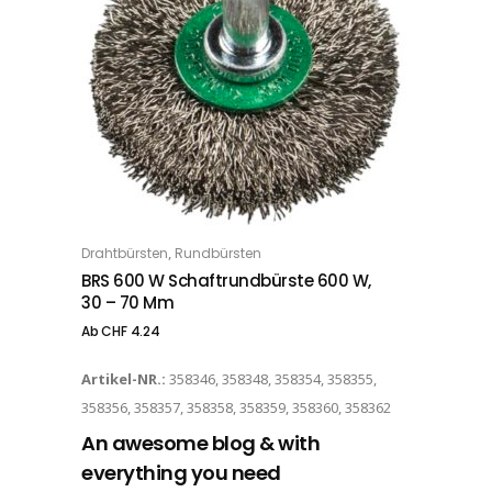
Dieses Produkt weist mehrere Varianten auf. Die Optionen können auf der Produktseite gewählt werden
,
Drahtbürsten
Rundbürsten
OPTIONS
BRS 600 W Schaftrundbürste 600 W,
30 – 70 Mm
Ab
CHF
4.24
Artikel-NR.:
358346, 358348, 358354, 358355,
358356, 358357, 358358, 358359, 358360, 358362
An awesome blog & with
everything you need