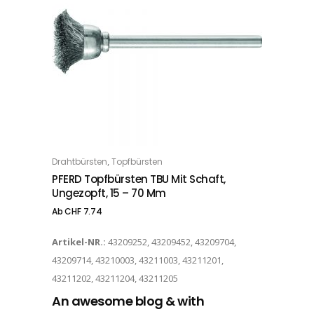
Dieses Produkt weist mehrere Varianten auf. Die Optionen können auf der Produktseite gewählt werden
,
Drahtbürsten
Topfbürsten
OPTIONS
PFERD Topfbürsten TBU Mit Schaft,
Ungezopft, 15 – 70 Mm
Ab
CHF
7.74
Artikel-NR.:
43209252, 43209452, 43209704,
43209714, 43210003, 43211003, 43211201,
43211202, 43211204, 43211205
An awesome blog & with