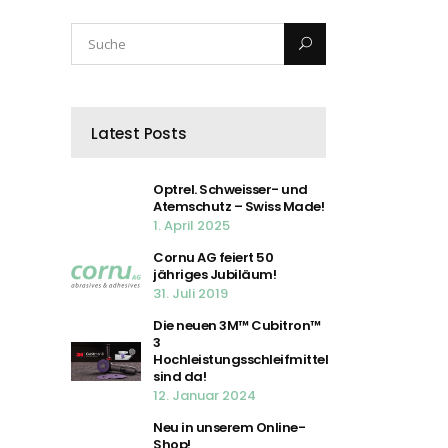
Latest Posts
Optrel. Schweisser- und
Atemschutz – Swiss Made!
1. April 2025
Cornu AG feiert 50
jähriges Jubiläum!
31. Juli 2019
Die neuen 3M™ Cubitron™
3
Hochleistungsschleifmittel
sind da!
12. Januar 2024
Neu in unserem Online-
Shop!