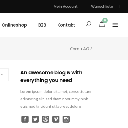
Mein Account
Wunschliste
0
Onlineshop
B2B
Kontakt
Cornu AG
/
An awesome blog & with
everything you need
Lorem ipsum dolor sit amet, consectetuer
adipiscing elit, sed diam nonummy nibh
euismod tincidunt ut laoreet dolore