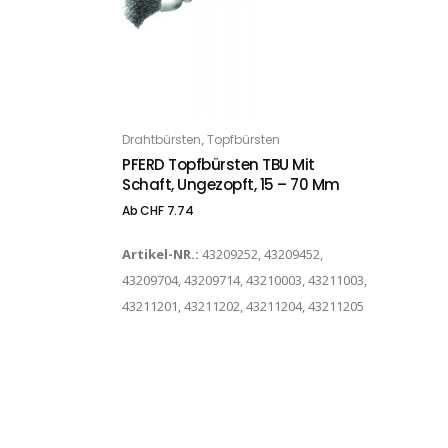
Dieses Produkt weist mehrere Varianten auf. Die Optionen können auf der Produktseite gewählt werden
,
Drahtbürsten
Topfbürsten
OPTIONS
PFERD Topfbürsten TBU Mit
Schaft, Ungezopft, 15 – 70 Mm
Ab
CHF
7.74
Artikel-NR.:
43209252, 43209452,
43209704, 43209714, 43210003, 43211003,
43211201, 43211202, 43211204, 43211205