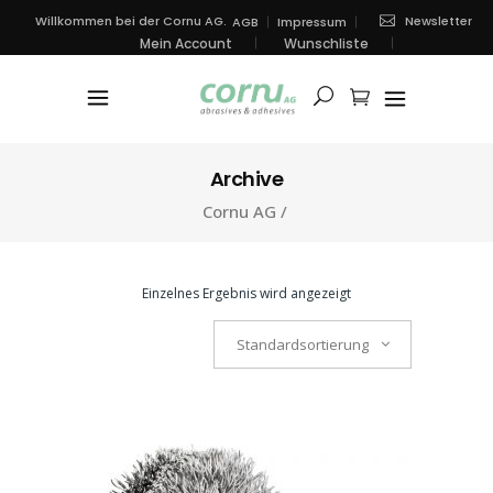
Newsletter
Willkommen bei der Cornu AG.
AGB
Impressum
Mein Account
Wunschliste
Archive
Cornu AG
/
Einzelnes Ergebnis wird angezeigt
Standardsortierung