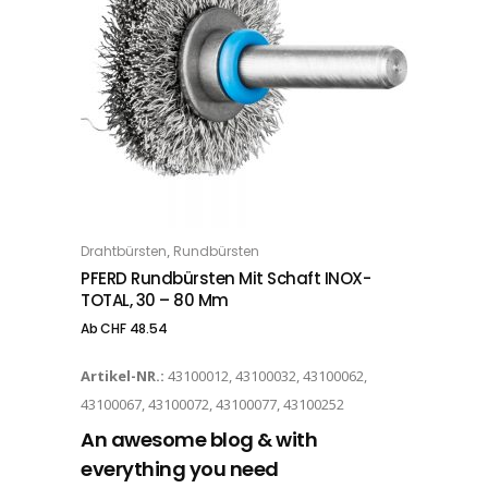
Dieses Produkt weist mehrere Varianten auf. Die Optionen können auf der Produktseite gewählt werden
,
Drahtbürsten
Rundbürsten
OPTIONS
PFERD Rundbürsten Mit Schaft INOX-
TOTAL, 30 – 80 Mm
Ab
CHF
48.54
Artikel-NR.:
43100012, 43100032, 43100062,
43100067, 43100072, 43100077, 43100252
An awesome blog & with
everything you need