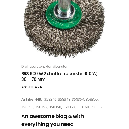
Dieses Produkt weist mehrere Varianten auf. Die Optionen können auf der Produktseite gewählt werden
,
Drahtbürsten
Rundbürsten
OPTIONS
BRS 600 W Schaftrundbürste 600 W,
30 – 70 Mm
Ab
CHF
4.24
Artikel-NR.:
358346, 358348, 358354, 358355,
358356, 358357, 358358, 358359, 358360, 358362
An awesome blog & with
everything you need