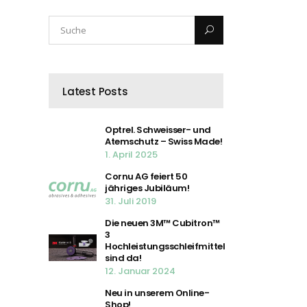
Latest Posts
Optrel. Schweisser- und
Atemschutz – Swiss Made!
1. April 2025
Cornu AG feiert 50
jähriges Jubiläum!
31. Juli 2019
Die neuen 3M™ Cubitron™
3
Hochleistungsschleifmittel
sind da!
12. Januar 2024
Neu in unserem Online-
Shop!