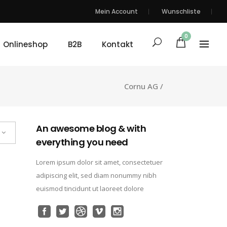
Mein Account
Wunschliste
0
Onlineshop
B2B
Kontakt
Cornu AG
/
An awesome blog & with
everything you need
Lorem ipsum dolor sit amet, consectetuer
adipiscing elit, sed diam nonummy nibh
euismod tincidunt ut laoreet dolore