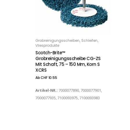
Dieses Produkt weist mehrere Varianten auf. Die Optionen können auf der Produktseite gewählt werden
,
,
Grobreinigungsscheiben
Schleifen
OPTIONS
Vliesprodukte
Scotch-Brite™
Grobreinigungsscheibe CG-ZS
Mit Schaft, 75 – 150 Mm, Korn S
XCRS
Ab
CHF
10.55
Artikel-NR.:
7000077890, 7000077901,
7000077935, 7100093975, 7100093983