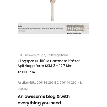
Dieses Produkt weist mehrere Varianten auf. Die Optionen können auf der Produktseite gewählt werden
,
HM-Fräswerkzeuge
Spitzkegelform
OPTIONS
Klingspor HF 100 M Hartmetallfräser,
Spitzkegelform SKM, 3 – 12.7 Mm
Ab
CHF
17.14
Artikel-NR.:
296114, 296136, 296144, 296148,
300052
An awesome blog & with
everything you need