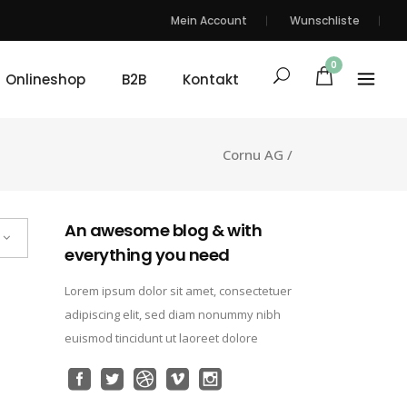
Mein Account
Wunschliste
0
Onlineshop
B2B
Kontakt
Cornu AG
/
An awesome blog & with
everything you need
Lorem ipsum dolor sit amet, consectetuer
adipiscing elit, sed diam nonummy nibh
euismod tincidunt ut laoreet dolore