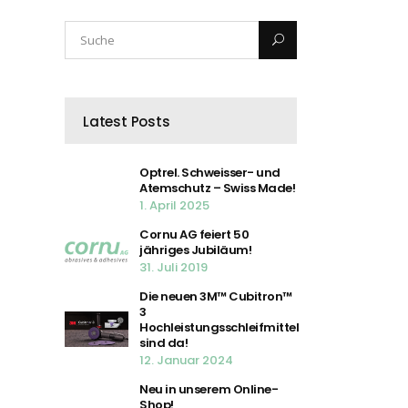
Latest Posts
Optrel. Schweisser- und
Atemschutz – Swiss Made!
1. April 2025
Cornu AG feiert 50
jähriges Jubiläum!
31. Juli 2019
Die neuen 3M™ Cubitron™
3
Hochleistungsschleifmittel
sind da!
12. Januar 2024
Neu in unserem Online-
Shop!