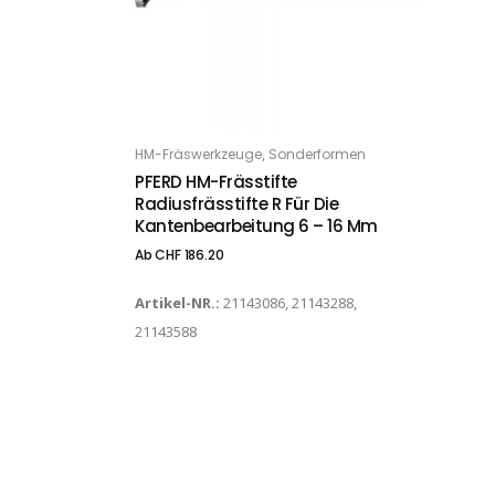
Dieses Produkt weist mehrere Varianten auf. Die Optionen können auf der Produktseite gewählt werden
,
HM-Fräswerkzeuge
Sonderformen
OPTIONS
PFERD HM-Frässtifte
Radiusfrässtifte R Für Die
Kantenbearbeitung 6 – 16 Mm
Ab
CHF
186.20
Artikel-NR.:
21143086, 21143288,
21143588