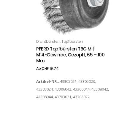
Dieses Produkt weist mehrere Varianten auf. Die Optionen können auf der Produktseite gewählt werden
,
Drahtbürsten
Topfbürsten
OPTIONS
PFERD Topfbürsten TBG Mit
M14-Gewinde, Gezopft, 65 – 100
Mm
Ab
CHF
19.74
Artikel-NR.:
43305021, 43305023,
43305024, 43306042, 43306044, 43308042,
43308044, 43703021, 43703022