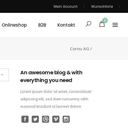
Mein Account
Wunschliste
0
Onlineshop
B2B
Kontakt
Cornu AG
/
An awesome blog & with
everything you need
Lorem ipsum dolor sit amet, consectetuer
adipiscing elit, sed diam nonummy nibh
euismod tincidunt ut laoreet dolore