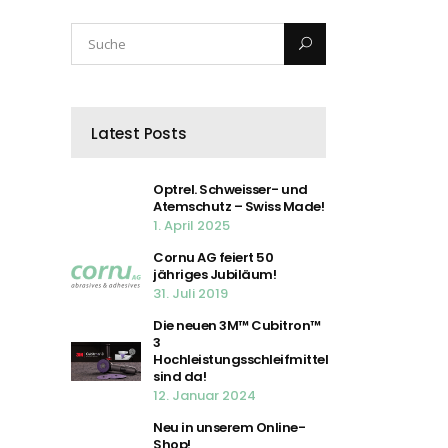
Latest Posts
Optrel. Schweisser- und
Atemschutz – Swiss Made!
1. April 2025
Cornu AG feiert 50
jähriges Jubiläum!
31. Juli 2019
Die neuen 3M™ Cubitron™
3
Hochleistungsschleifmittel
sind da!
12. Januar 2024
Neu in unserem Online-
Shop!