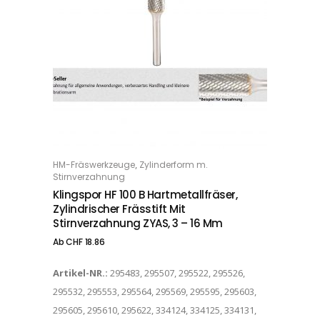
Dieses Produkt weist mehrere Varianten auf. Die Optionen können auf der Produktseite gewählt werden
,
HM-Fräswerkzeuge
Zylinderform m.
OPTIONS
Stirnverzahnung
Klingspor HF 100 B Hartmetallfräser,
Zylindrischer Frässtift Mit
Stirnverzahnung ZYAS, 3 – 16 Mm
Ab
CHF
18.86
Artikel-NR.:
295483, 295507, 295522, 295526,
295532, 295553, 295564, 295569, 295595, 295603,
295605, 295610, 295622, 334124, 334125, 334131,