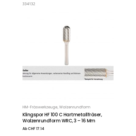
334132
Dieses Produkt weist mehrere Varianten auf. Die Optionen können auf der Produktseite gewählt werden
,
HM-Fräswerkzeuge
Walzenrundform
OPTIONS
Klingspor HF 100 C Hartmetallfräser,
Walzenrundform WRC, 3 – 16 Mm
Ab
CHF
17.14