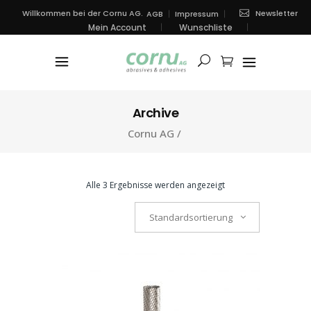
Newsletter
Willkommen bei der Cornu AG.
AGB
Impressum
Mein Account
Wunschliste
Archive
Cornu AG
/
Alle 3 Ergebnisse werden angezeigt
Standardsortierung