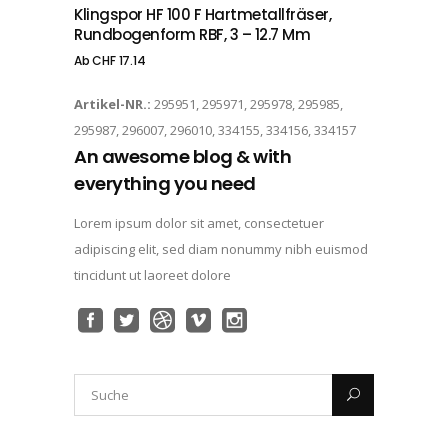
Klingspor HF 100 F Hartmetallfräser,
Rundbogenform RBF, 3 – 12.7 Mm
Ab
CHF
17.14
Artikel-NR.:
295951, 295971, 295978, 295985,
295987, 296007, 296010, 334155, 334156, 334157
An awesome blog & with
everything you need
Lorem ipsum dolor sit amet, consectetuer
adipiscing elit, sed diam nonummy nibh euismod
tincidunt ut laoreet dolore