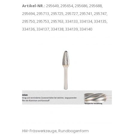
Artikel-NR.:
295649, 295654, 295686, 295688,
295694, 295713, 295725, 295727, 295741, 295747,
295750, 295753, 295763, 334133, 334134, 334135,
334136, 334137, 334138, 334139, 334140
Dieses Produkt weist mehrere Varianten auf. Die Optionen können auf der Produktseite gewählt werden
,
HM-Fräswerkzeuge
Rundbogenform
OPTIONS