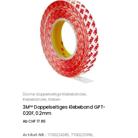
Dieses Produkt weist mehrere Varianten auf. Die Optionen können auf der Produktseite gewählt werden
,
Dünne doppelseitige Klebebänder
OPTIONS
,
Klebebänder
Kleben
3M™ Doppelseitiges Klebeband GPT-
020F, 0.2mm
Ab
CHF
17.85
Artikel-NR.:
7100224385, 7100225996,