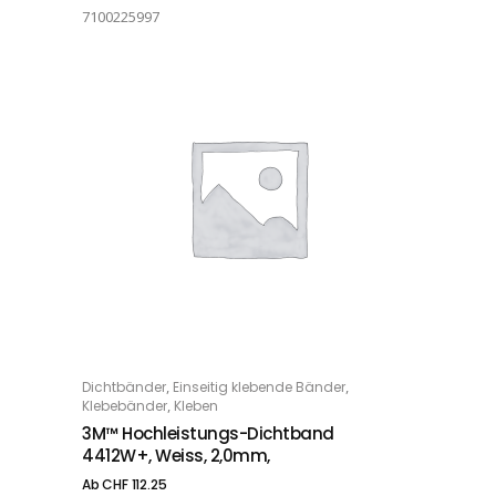
7100225997
Dieses Produkt weist mehrere Varianten auf. Die Optionen können auf der Produktseite gewählt werden
,
,
Dichtbänder
Einseitig klebende Bänder
OPTIONS
,
Klebebänder
Kleben
3M™ Hochleistungs-Dichtband
4412W+, Weiss, 2,0mm,
Ab
CHF
112.25