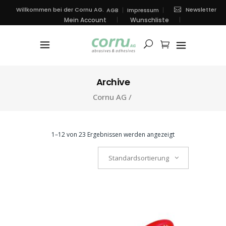
Newsletter
Willkommen bei der Cornu AG.
AGB
Impressum
Mein Account
Wunschliste
Archive
Cornu AG
/
1–12 von 23 Ergebnissen werden angezeigt
Standardsortierung