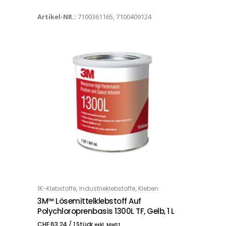
Artikel-NR.:
7100361165, 7100409124
,
,
1K-Klebstoffe
Industrieklebstoffe
Kleben
IN DEN WARENKORB
3M™ Lösemittelklebstoff Auf
Polychloroprenbasis 1300L TF, Gelb, 1 L
CHF
63.24
/ 1 Stück
exkl. MwSt.