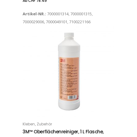
Ab
CHF
78.49
Artikel-NR.:
7000001314, 7000001315,
7000029006, 7000049101, 7100221166
,
Kleben
Zubehör
IN DEN WARENKORB
3M™ Oberflächenreiniger, 1 L Flasche,