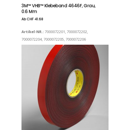
3M™ VHB™ Klebeband 4646F, Grau,
0.6 Mm
Ab
CHF
41.68
Artikel-NR.:
7000072201, 7000072202,
7000072204, 7000072205, 7000072206