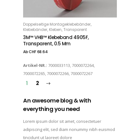
Dieses Produkt weist mehrere Varianten auf. Die Optionen können auf der Produktseite gewählt werden
,
Doppelseitige Montageklebebänder
OPTIONS
,
,
Klebebänder
Kleben
Transparent
3M™ VHB™ Klebeband 4905F,
Transparent, 0.5 Mm
Ab
CHF
68.64
Artikel-NR.:
7000033113, 7000072264,
7000072265, 7000072266, 7000072267
1
2
An awesome blog & with
everything you need
Lorem ipsum dolor sit amet, consectetuer
adipiscing elit, sed diam nonummy nibh euismod
tincidunt ut laoreet dolore