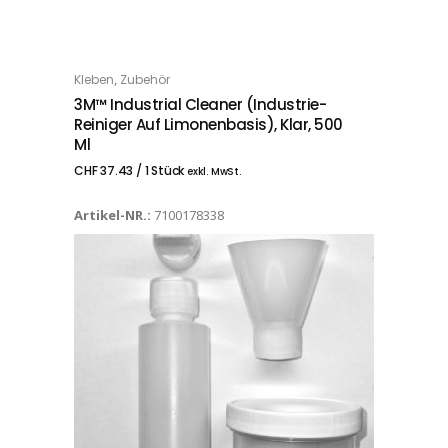
,
Kleben
Zubehör
IN DEN WARENKORB
3M™ Industrial Cleaner (Industrie-
Reiniger Auf Limonenbasis), Klar, 500
Ml
CHF
37.43
/ 1 Stück
exkl. MwSt.
Artikel-NR.:
7100178338