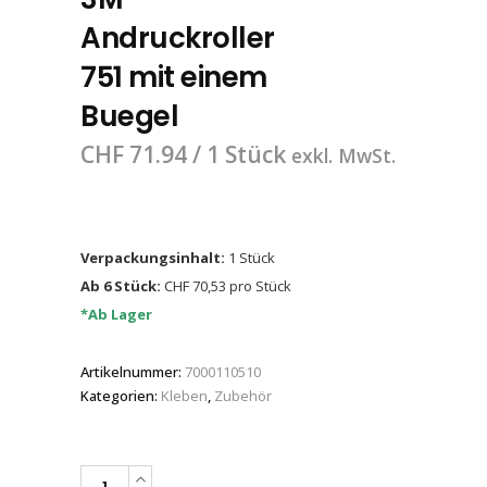
Andruckroller
751 mit einem
Buegel
CHF
71.94
/ 1 Stück
exkl. MwSt.
Verpackungsinhalt:
1 Stück
Ab 6 Stück:
CHF 70,53 pro Stück
*Ab Lager
Artikelnummer:
7000110510
Kategorien:
Kleben
,
Zubehör
3M™