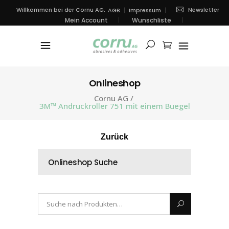
Newsletter
Willkommen bei der Cornu AG.
AGB
Impressum
Mein Account
Wunschliste
Onlineshop
Cornu AG
/
3M™ Andruckroller 751 mit einem Buegel
Zurück
Onlineshop Suche