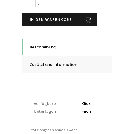
Andruckroller
751
IN DEN WARENKORB
mit
einem
Buegel
quantity
Beschreibung
Zusätzliche Information
Verfügbare
Klick
Unterlagen
mich
*Alle Angaben ohne Gewähr.