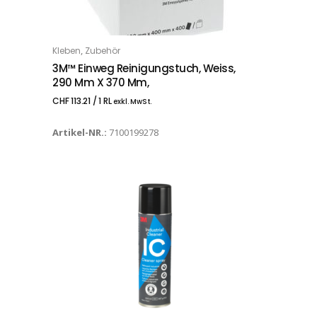
,
Kleben
Zubehör
IN DEN WARENKORB
3M™ Einweg Reinigungstuch, Weiss,
290 Mm X 370 Mm,
CHF
113.21
/ 1 RL
exkl. MwSt.
Artikel-NR.:
7100199278