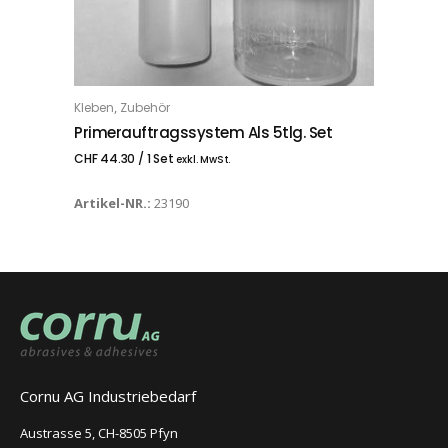
,
Kleben
Zubehör
IN DEN WARENKORB
Primerauftragssystem Als 5tlg. Set
CHF
44.30
/ 1 Set
exkl. MwSt.
Artikel-NR.:
23190
Cornu AG Industriebedarf
Austrasse 5, CH-8505 Pfyn