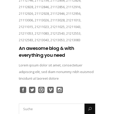
21112746, 21112756, 21112806, 21112826,
21112828, 21112846, 21112856, 21112916,
21112926, 21112928, 21112946, 21112956,
21113006, 21113026, 21113028, 21211013,
21211015, 21211023, 21211025, 21211043,
21211053, 21211083, 21212543, 21212553,
21212583, 21213043, 21213053, 21213083
An awesome blog & with
everything you need
Lorem ipsum dolor sit amet, consectetuer
adipiscing elit, sed diam nonummy nibh euismod
tincidunt ut laoreet dolore