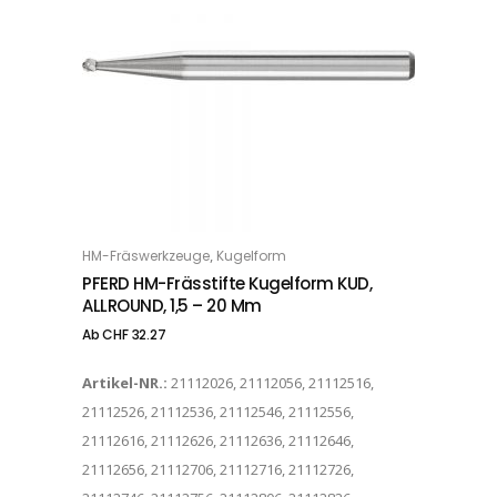
Dieses Produkt weist mehrere Varianten auf. Die Optionen können auf der Produktseite gewählt werden
,
HM-Fräswerkzeuge
Kugelform
OPTIONS
PFERD HM-Frässtifte Kugelform KUD,
ALLROUND, 1,5 – 20 Mm
Ab
CHF
32.27
Artikel-NR.:
21112026, 21112056, 21112516,
21112526, 21112536, 21112546, 21112556,
21112616, 21112626, 21112636, 21112646,
21112656, 21112706, 21112716, 21112726,