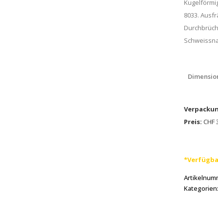
Kugelförmig
8033. Ausfr
Durchbrüch
Schweissna
Dimensio
Verpackun
Preis:
CHF 3
*Verfügba
Artikelnum
Kategorien