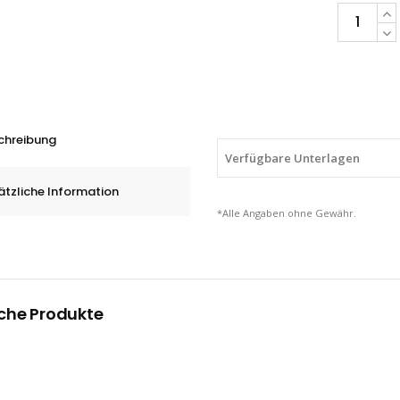
PFERD
HM-
Frässtifte
Kugelform
KUD,
ALLROUND,
chreibung
1,5
Verfügbare Unterlagen
-
ätzliche Information
20
*Alle Angaben ohne Gewähr.
mm
quantity
che Produkte