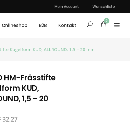
Mein Account
Wunschliste
0
Onlineshop
B2B
Kontakt
tifte Kugelform KUD, ALLROUND, 1,5 – 20 mm
 HM-Frässtifte
lform KUD,
UND, 1,5 – 20
F
32.27