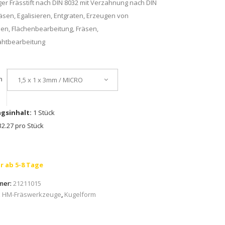
er Frässtift nach DIN 8032 mit Verzahnung nach DIN
äsen, Egalisieren, Entgraten, Erzeugen von
en, Flächenbearbeitung, Fräsen,
htbearbeitung
n
1,5 x 1 x 3mm / MICRO
gsinhalt:
1 Stück
2.27 pro Stück
r ab 5-8 Tage
mer:
21211015
:
HM-Fräswerkzeuge
,
Kugelform