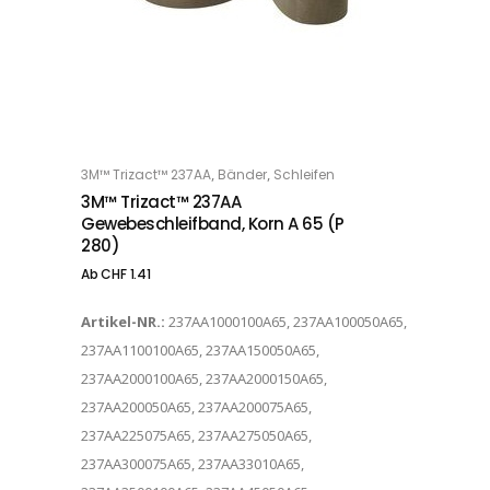
Dieses Produkt weist mehrere Varianten auf. Die Optionen können auf der Produktseite gewählt werden
,
,
3M™ Trizact™ 237AA
Bänder
Schleifen
OPTIONS
3M™ Trizact™ 237AA
Gewebeschleifband, Korn A 65 (P
280)
Ab
CHF
1.41
Artikel-NR.:
237AA1000100A65, 237AA100050A65,
237AA1100100A65, 237AA150050A65,
237AA2000100A65, 237AA2000150A65,
237AA200050A65, 237AA200075A65,
237AA225075A65, 237AA275050A65,
237AA300075A65, 237AA33010A65,