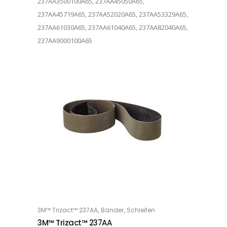
237AA3500100A65, 237AA45050A65,
237AA45719A65, 237AA52020A65, 237AA53329A65,
237AA61030A65, 237AA61040A65, 237AA82040A65,
237AA9000100A65
Dieses Produkt weist mehrere Varianten auf. Die Optionen können auf der Produktseite gewählt werden
,
,
3M™ Trizact™ 237AA
Bänder
Schleifen
OPTIONS
3M™ Trizact™ 237AA