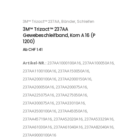
Dieses Produkt weist mehrere Varianten auf. Die Optionen können auf der Produktseite gewählt werden
,
,
3M™ Trizact™ 237AA
Bänder
Schleifen
OPTIONS
3M™ Trizact™ 237AA
Gewebeschleifband, Korn A 16 (P
1200)
Ab
CHF
1.41
Artikel-NR.:
237AA1000100A16, 237AA100050A16,
237AA1100100A16, 237AA150050A16,
237AA2000100A16, 237AA2000150A16,
237AA200050A16, 237AA200075A16,
237AA225075A16, 237AA275050A16,
237AA300075A16, 237AA33010A16,
237AA3500100A16, 237AA45050A16,
237AA45719A16, 237AA52020A16, 237AA53329A16,
237AA61030A16, 237AA61040A16, 237AA82040A16,
237AA9000100A16