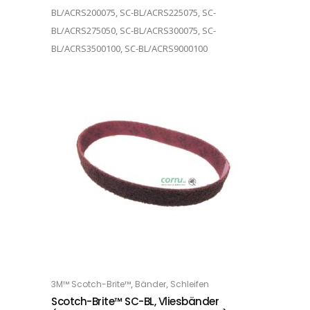
BL/ACRS200075, SC-BL/ACRS225075, SC-
BL/ACRS275050, SC-BL/ACRS300075, SC-
BL/ACRS3500100, SC-BL/ACRS9000100
Dieses Produkt weist mehrere Varianten auf. Die Optionen können auf der Produktseite gewählt werden
,
,
3M™ Scotch-Brite™
Bänder
Schleifen
OPTIONS
Scotch-Brite™ SC-BL, Vliesbänder