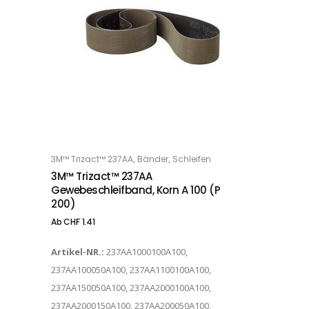
Dieses Produkt weist mehrere Varianten auf. Die Optionen können auf der Produktseite gewählt werden
,
,
3M™ Trizact™ 237AA
Bänder
Schleifen
OPTIONS
3M™ Trizact™ 237AA
Gewebeschleifband, Korn A 100 (P
200)
Ab
CHF
1.41
Artikel-NR.:
237AA1000100A100,
237AA100050A100, 237AA1100100A100,
237AA150050A100, 237AA2000100A100,
237AA2000150A100, 237AA200050A100,