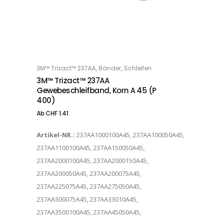
Dieses Produkt weist mehrere Varianten auf. Die Optionen können auf der Produktseite gewählt werden
,
,
3M™ Trizact™ 237AA
Bänder
Schleifen
OPTIONS
3M™ Trizact™ 237AA
Gewebeschleifband, Korn A 45 (P
400)
Ab
CHF
1.41
Artikel-NR.:
237AA1000100A45, 237AA100050A45,
237AA1100100A45, 237AA150050A45,
237AA2000100A45, 237AA2000150A45,
237AA200050A45, 237AA200075A45,
237AA225075A45, 237AA275050A45,
237AA300075A45, 237AA33010A45,
237AA3500100A45, 237AA45050A45,