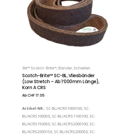
Dieses Produkt weist mehrere Varianten auf. Die Optionen können auf der Produktseite gewählt werden
,
,
3M™ Scotch-Brite™
Bänder
Schleifen
OPTIONS
Scotch-Brite™ SC-BL, Vliesbänder
(low Stretch – Ab 1’000mm Länge),
Korn A CRS
Ab
CHF
17.05
Artikel-NR.:
SC-BL/ACRS1000100, SC-
BL/ACRS100050, SC-BL/ACRS1100100, SC-
BL/ACRS150050, SC-BL/ACRS2000100, SC-
BL/ACRS2000150, SC-BL/ACRS200050, SC-