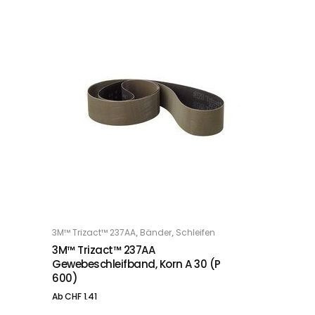
Dieses Produkt weist mehrere Varianten auf. Die Optionen können auf der Produktseite gewählt werden
,
,
3M™ Trizact™ 237AA
Bänder
Schleifen
OPTIONS
3M™ Trizact™ 237AA
Gewebeschleifband, Korn A 30 (P
600)
Ab
CHF
1.41