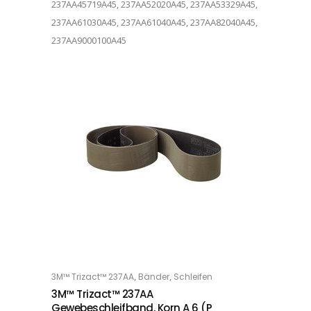
237AA45719A45, 237AA52020A45, 237AA53329A45,
237AA61030A45, 237AA61040A45, 237AA82040A45,
237AA9000100A45
Dieses Produkt weist mehrere Varianten auf. Die Optionen können auf der Produktseite gewählt werden
,
,
3M™ Trizact™ 237AA
Bänder
Schleifen
OPTIONS
3M™ Trizact™ 237AA
Gewebeschleifband, Korn A 6 (P