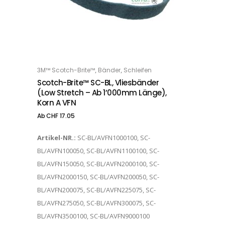
Dieses Produkt weist mehrere Varianten auf. Die Optionen können auf der Produktseite gewählt werden
,
,
3M™ Scotch-Brite™
Bänder
Schleifen
OPTIONS
Scotch-Brite™ SC-BL, Vliesbänder
(low Stretch – Ab 1’000mm Länge),
Korn A VFN
Ab
CHF
17.05
Artikel-NR.:
SC-BL/AVFN1000100, SC-
BL/AVFN100050, SC-BL/AVFN1100100, SC-
BL/AVFN150050, SC-BL/AVFN2000100, SC-
BL/AVFN2000150, SC-BL/AVFN200050, SC-
BL/AVFN200075, SC-BL/AVFN225075, SC-
BL/AVFN275050, SC-BL/AVFN300075, SC-
BL/AVFN3500100, SC-BL/AVFN9000100