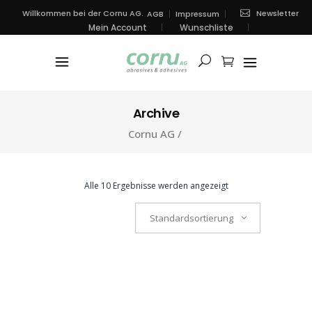
Newsletter
Willkommen bei der Cornu AG.
AGB
Impressum
Mein Account
Wunschliste
Archive
Cornu AG
/
Alle 10 Ergebnisse werden angezeigt
Standardsortierung