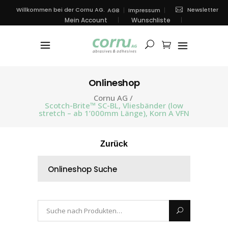
Newsletter
Willkommen bei der Cornu AG.
AGB
Impressum
Mein Account
Wunschliste
Onlineshop
Cornu AG
/
Scotch-Brite™ SC-BL, Vliesbänder (low
stretch – ab 1’000mm Länge), Korn A VFN
Zurück
Onlineshop Suche