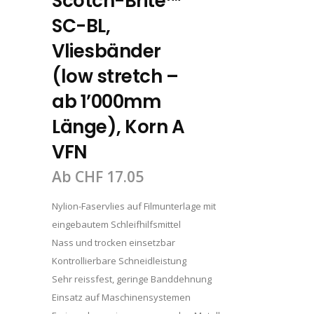
Scotch-Brite™
SC-BL,
Vliesbänder
(low stretch –
ab 1’000mm
Länge), Korn A
VFN
Ab
CHF
17.05
Nylion-Faservlies auf Filmunterlage mit
eingebautem Schleifhilfsmittel
Nass und trocken einsetzbar
Kontrollierbare Schneidleistung
Sehr reissfest, geringe Banddehnung
Einsatz auf Maschinensystemen