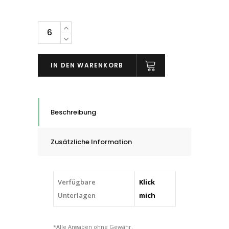
Scotch-
Brite™
SC-
IN DEN WARENKORB
BL,
Vliesbänder
(low
stretch
Beschreibung
-
ab
Zusätzliche Information
1'000mm
Länge),
Korn
Verfügbare
Klick
A
Unterlagen
mich
VFN
quantity
*Alle Angaben ohne Gewähr.