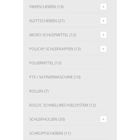
FIBERSCHEIBEN
(19)
KLETTSCHEIBEN
(27)
MICRO-SCHLEIFMITTEL
(12)
POLICAP SCHLEIFKAPPEN
(13)
POLIERMITTEL
(13)
PTX / SATINIERMASCHINE
(10)
ROLLEN
(7)
ROLOC SCHNELLWECHSELSYSTEM
(12)
SCHLEIFHÜLSEN
(30)
SCHRUPPSCHEIBEN
(11)