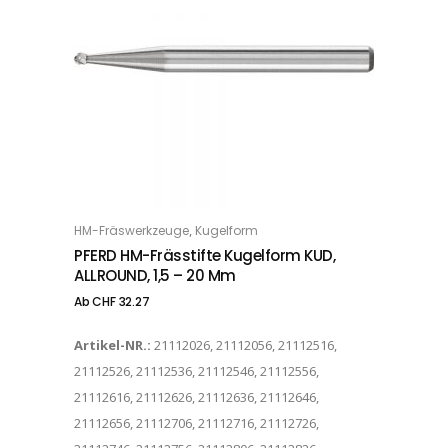
Dieses Produkt weist mehrere Varianten auf. Die Optionen können auf der Produktseite gewählt werden
,
HM-Fräswerkzeuge
Kugelform
OPTIONS
PFERD HM-Frässtifte Kugelform KUD,
ALLROUND, 1,5 – 20 Mm
Ab
CHF
32.27
Artikel-NR.:
21112026, 21112056, 21112516,
21112526, 21112536, 21112546, 21112556,
21112616, 21112626, 21112636, 21112646,
21112656, 21112706, 21112716, 21112726,