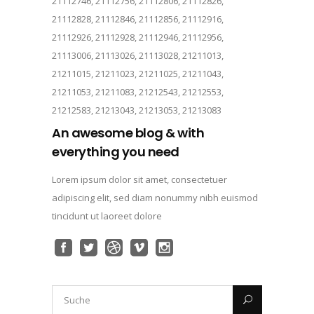
21112746, 21112756, 21112806, 21112826,
21112828, 21112846, 21112856, 21112916,
21112926, 21112928, 21112946, 21112956,
21113006, 21113026, 21113028, 21211013,
21211015, 21211023, 21211025, 21211043,
21211053, 21211083, 21212543, 21212553,
21212583, 21213043, 21213053, 21213083
An awesome blog & with
everything you need
Lorem ipsum dolor sit amet, consectetuer
adipiscing elit, sed diam nonummy nibh euismod
tincidunt ut laoreet dolore