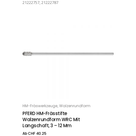
21222757, 21222787
Dieses Produkt weist mehrere Varianten auf. Die Optionen können auf der Produktseite gewählt werden
,
HM-Fräswerkzeuge
Walzenrundform
OPTIONS
PFERD HM-Frässtifte
Walzenrundform WRC Mit
Langschaft, 3 – 12 Mm
Ab
CHF
40.25