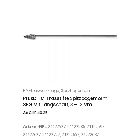
Dieses Produkt weist mehrere Varianten auf. Die Optionen können auf der Produktseite gewählt werden
,
HM-Fräswerkzeuge
Spitzbogenform
OPTIONS
PFERD HM-Frässtifte Spitzbogenform
SPG Mit Langschaft, 3 – 12 Mm
Ab
CHF
40.25
Artikel-NR.:
21122527, 21122586, 21122597,
21122627, 21122727, 21222657, 21222687,