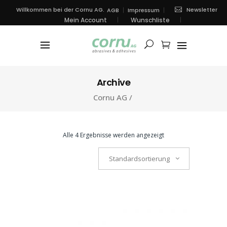
Newsletter
Willkommen bei der Cornu AG.
AGB
Impressum
Mein Account
Wunschliste
Archive
Cornu AG
/
Alle 4 Ergebnisse werden angezeigt
Standardsortierung