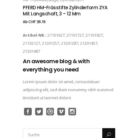
OPTIONS
PFERD HM-Frässtifte Zylinderform ZYA
Mit Langschaft, 3 – 12 Mm
Ab
CHF
36.19
Artikel-NR.:
21101627, 21101727, 21101927,
21102127, 21201257, 21201287, 21201457,
21201487
An awesome blog & with
everything you need
Lorem ipsum dolor sit amet, consectetuer
adipiscing elit, sed diam nonummy nibh euismod
tincidunt ut laoreet dolore