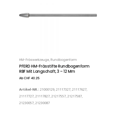
Dieses Produkt weist mehrere Varianten auf. Die Optionen können auf der Produktseite gewählt werden
,
HM-Fräswerkzeuge
Rundbogenform
OPTIONS
PFERD HM-Frässtifte Rundbogenform
RBF Mit Langschaft, 3 – 12 Mm
Ab
CHF
40.25
Artikel-NR.:
21000129, 21117327, 21117627,
21117727, 21117827, 21217557, 21217587,
21230057, 21230087