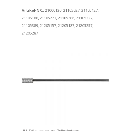
Artikel-NR.:
21000130, 21105027, 21105127,
21105186, 21105227, 21105286, 21105327,
21105389, 21205157, 21205187, 21205257,
21205287
Dieses Produkt weist mehrere Varianten auf. Die Optionen können auf der Produktseite gewählt werden
,
HM-Fräswerkzeuge
Zylinderform