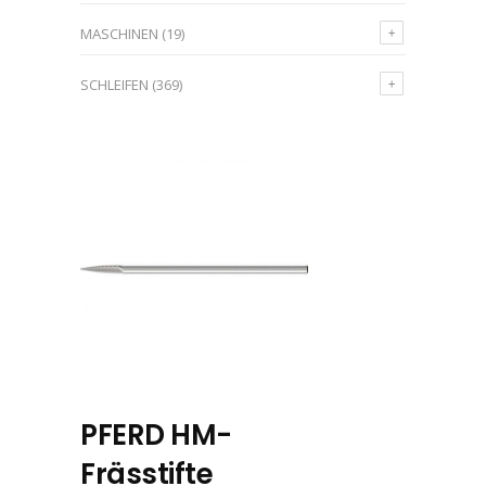
MASCHINEN
(19)
SCHLEIFEN
(369)
PFERD HM-
Frässtifte