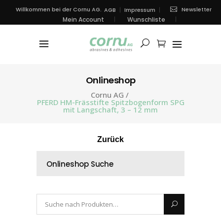
Newsletter
Willkommen bei der Cornu AG.
AGB
Impressum
Mein Account
Wunschliste
Onlineshop
Cornu AG
/
PFERD HM-Frässtifte Spitzbogenform SPG
mit Langschaft, 3 – 12 mm
Zurück
Onlineshop Suche