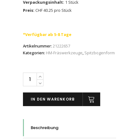
Verpackungsinhalt:
1 Stück
Preis:
CHF 40.25 pro Stück
*Verfügbar ab 5-8 Tage
Artikelnummer:
21222657
Kategorien:
HM-Fräswerkzeuge
,
Spitzbogenform
PFERD
HM-
Frässtifte
IN DEN WARENKORB
Spitzbogenform
SPG
mit
Langschaft,
Beschreibung
3