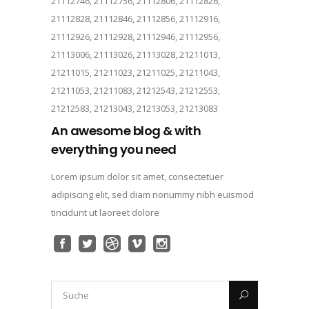
21112746, 21112756, 21112806, 21112826,
21112828, 21112846, 21112856, 21112916,
21112926, 21112928, 21112946, 21112956,
21113006, 21113026, 21113028, 21211013,
21211015, 21211023, 21211025, 21211043,
21211053, 21211083, 21212543, 21212553,
21212583, 21213043, 21213053, 21213083
An awesome blog & with
everything you need
Lorem ipsum dolor sit amet, consectetuer
adipiscing elit, sed diam nonummy nibh euismod
tincidunt ut laoreet dolore