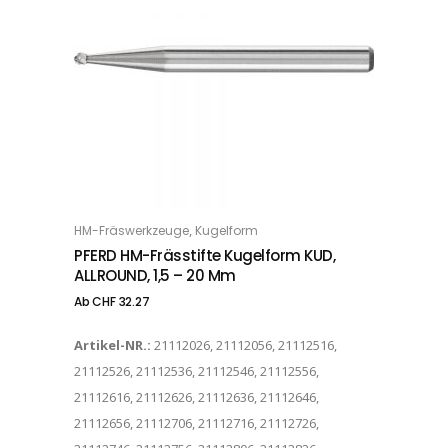
Dieses Produkt weist mehrere Varianten auf. Die Optionen können auf der Produktseite gewählt werden
,
HM-Fräswerkzeuge
Kugelform
OPTIONS
PFERD HM-Frässtifte Kugelform KUD,
ALLROUND, 1,5 – 20 Mm
Ab
CHF
32.27
Artikel-NR.:
21112026, 21112056, 21112516,
21112526, 21112536, 21112546, 21112556,
21112616, 21112626, 21112636, 21112646,
21112656, 21112706, 21112716, 21112726,