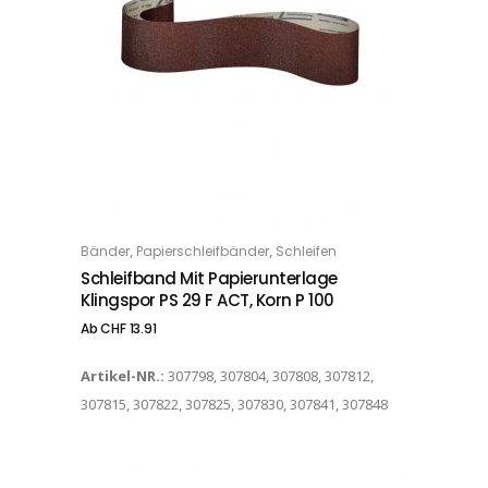
Dieses Produkt weist mehrere Varianten auf. Die Optionen können auf der Produktseite gewählt werden
,
,
Bänder
Papierschleifbänder
Schleifen
OPTIONS
Schleifband Mit Papierunterlage
Klingspor PS 29 F ACT, Korn P 100
Ab
CHF
13.91
Artikel-NR.:
307798, 307804, 307808, 307812,
307815, 307822, 307825, 307830, 307841, 307848