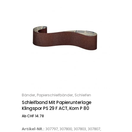
Dieses Produkt weist mehrere Varianten auf. Die Optionen können auf der Produktseite gewählt werden
,
,
Bänder
Papierschleifbänder
Schleifen
OPTIONS
Schleifband Mit Papierunterlage
Klingspor PS 29 F ACT, Korn P 80
Ab
CHF
14.78
Artikel-NR.:
307797, 307800, 307803, 307807,