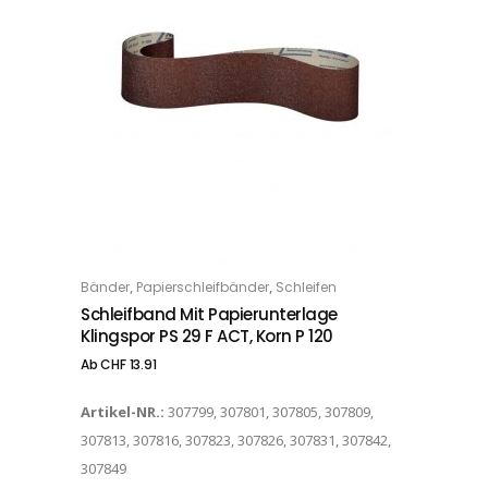
Dieses Produkt weist mehrere Varianten auf. Die Optionen können auf der Produktseite gewählt werden
,
,
Bänder
Papierschleifbänder
Schleifen
OPTIONS
Schleifband Mit Papierunterlage
Klingspor PS 29 F ACT, Korn P 120
Ab
CHF
13.91
Artikel-NR.:
307799, 307801, 307805, 307809,
307813, 307816, 307823, 307826, 307831, 307842,
307849