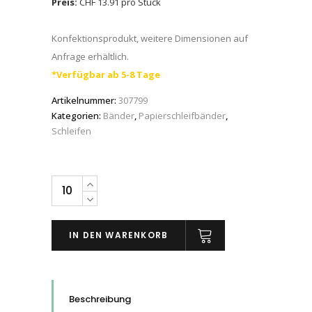
Preis:
CHF 13.91 pro Stück
Konfektionsprodukt, weitere Dimensionen auf
Anfrage erhältlich.
*Verfügbar ab 5-8 Tage
Artikelnummer:
307799
Kategorien:
Bänder
,
Papierschleifbänder
,
Schleifen
Schleifband
mit
Papierunterlage
IN DEN WARENKORB
Klingspor
PS
29
F
Beschreibung
ACT,