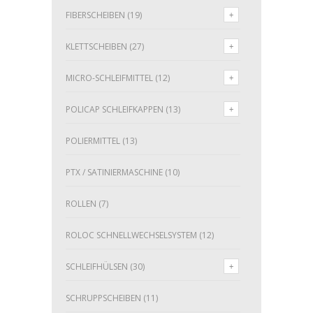
FIBERSCHEIBEN
(19)
KLETTSCHEIBEN
(27)
MICRO-SCHLEIFMITTEL
(12)
POLICAP SCHLEIFKAPPEN
(13)
POLIERMITTEL
(13)
PTX / SATINIERMASCHINE
(10)
ROLLEN
(7)
ROLOC SCHNELLWECHSELSYSTEM
(12)
SCHLEIFHÜLSEN
(30)
SCHRUPPSCHEIBEN
(11)