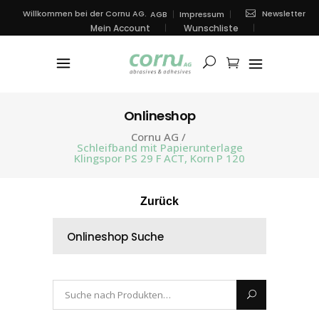
Newsletter
Willkommen bei der Cornu AG.
AGB
Impressum
Mein Account
Wunschliste
Onlineshop
Cornu AG
/
Schleifband mit Papierunterlage
Klingspor PS 29 F ACT, Korn P 120
Zurück
Onlineshop Suche