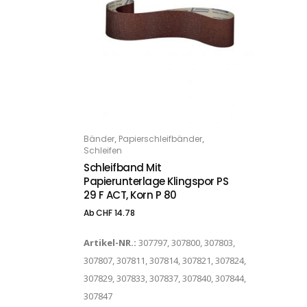
Dieses Produkt weist mehrere Varianten auf. Die Optionen können auf der Produktseite gewählt werden
,
,
Bänder
Papierschleifbänder
OPTIONS
Schleifen
Schleifband Mit
Papierunterlage Klingspor PS
29 F ACT, Korn P 80
Ab
CHF
14.78
Artikel-NR.:
307797, 307800, 307803,
307807, 307811, 307814, 307821, 307824,
307829, 307833, 307837, 307840, 307844,
307847