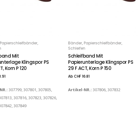
Dieses Produkt weist mehrere Varianten auf. Die Optionen können auf der Produktseite gewählt werden
,
,
,
Papierschleifbänder
Bänder
Papierschleifbänder
PTIONS
OPTIONS
n
Schleifen
fband Mit
Schleifband Mit
unterlage Klingspor PS
Papierunterlage Klingspor PS
T, Korn P 120
29 F ACT, Korn P 150
3.91
Ab
CHF
16.81
-NR.:
307799, 307801, 307805,
Artikel-NR.:
307806, 307832
307813, 307816, 307823, 307826,
307842, 307849