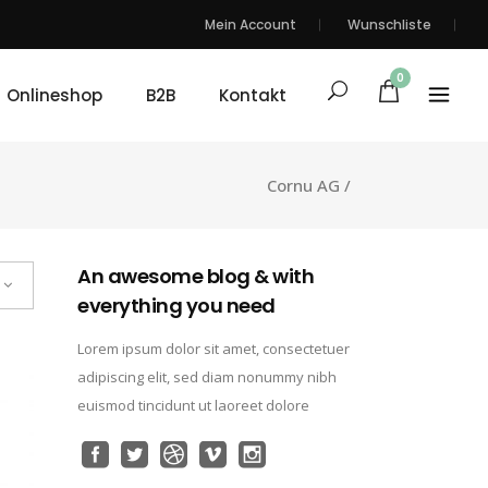
Mein Account
Wunschliste
0
Onlineshop
B2B
Kontakt
Cornu AG
/
An awesome blog & with
everything you need
Lorem ipsum dolor sit amet, consectetuer
adipiscing elit, sed diam nonummy nibh
euismod tincidunt ut laoreet dolore