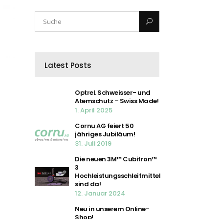
Latest Posts
Optrel. Schweisser- und
Atemschutz – Swiss Made!
1. April 2025
Cornu AG feiert 50
jähriges Jubiläum!
31. Juli 2019
Die neuen 3M™ Cubitron™
3
Hochleistungsschleifmittel
sind da!
12. Januar 2024
Neu in unserem Online-
Shop!