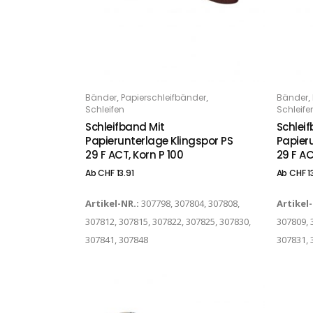
Dieses Produkt weist mehrere Varianten auf. Die Optionen können auf der Produktseite gewählt werden
Dieses Produkt weist mehrere Varianten auf. Die Optionen können auf der Produktseite gewählt werden
,
,
,
Bänder
Papierschleifbänder
Bänder
OPTIONS
O
Schleifen
Schleife
Schleifband Mit
Schlei
Papierunterlage Klingspor PS
Papier
29 F ACT, Korn P 100
29 F AC
Ab
CHF
13.91
Ab
CHF
1
Artikel-NR.:
307798, 307804, 307808,
Artikel
307812, 307815, 307822, 307825, 307830,
307809, 
307841, 307848
307831, 