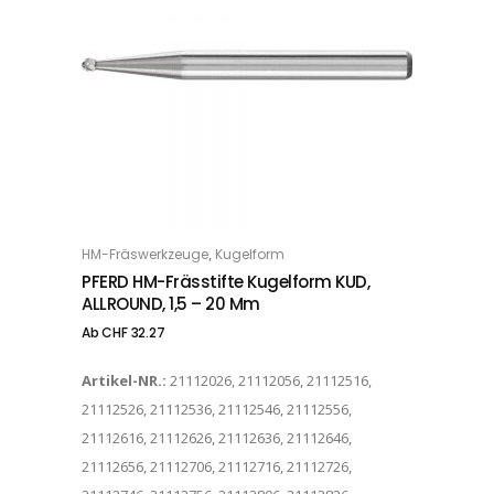
Dieses Produkt weist mehrere Varianten auf. Die Optionen können auf der Produktseite gewählt werden
,
HM-Fräswerkzeuge
Kugelform
OPTIONS
PFERD HM-Frässtifte Kugelform KUD,
ALLROUND, 1,5 – 20 Mm
Ab
CHF
32.27
Artikel-NR.:
21112026, 21112056, 21112516,
21112526, 21112536, 21112546, 21112556,
21112616, 21112626, 21112636, 21112646,
21112656, 21112706, 21112716, 21112726,