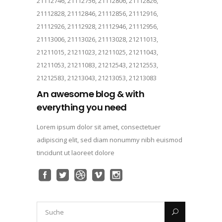
21112746, 21112756, 21112806, 21112826,
21112828, 21112846, 21112856, 21112916,
21112926, 21112928, 21112946, 21112956,
21113006, 21113026, 21113028, 21211013,
21211015, 21211023, 21211025, 21211043,
21211053, 21211083, 21212543, 21212553,
21212583, 21213043, 21213053, 21213083
An awesome blog & with
everything you need
Lorem ipsum dolor sit amet, consectetuer
adipiscing elit, sed diam nonummy nibh euismod
tincidunt ut laoreet dolore