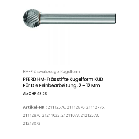
Dieses Produkt weist mehrere Varianten auf. Die Optionen können auf der Produktseite gewählt werden
,
HM-Fräswerkzeuge
Kugelform
OPTIONS
PFERD HM-Frässtifte Kugelform KUD
Für Die Feinbearbeitung, 2 – 12 Mm
Ab
CHF
48.23
Artikel-NR.:
21112576, 21112676, 21112776,
21112876, 21211033, 21211073, 21212573,
21213073