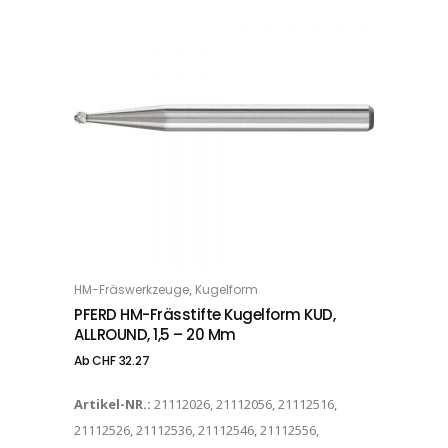
Dieses Produkt weist mehrere Varianten auf. Die Optionen können auf der Produktseite gewählt werden
,
HM-Fräswerkzeuge
Kugelform
OPTIONS
PFERD HM-Frässtifte Kugelform KUD,
ALLROUND, 1,5 – 20 Mm
Ab
CHF
32.27
Artikel-NR.:
21112026, 21112056, 21112516,
21112526, 21112536, 21112546, 21112556,