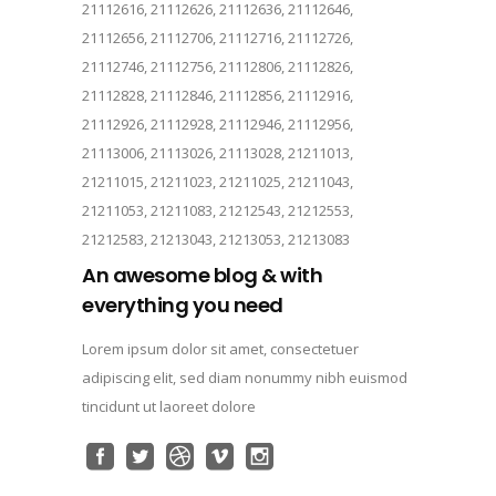
21112616, 21112626, 21112636, 21112646,
21112656, 21112706, 21112716, 21112726,
21112746, 21112756, 21112806, 21112826,
21112828, 21112846, 21112856, 21112916,
21112926, 21112928, 21112946, 21112956,
21113006, 21113026, 21113028, 21211013,
21211015, 21211023, 21211025, 21211043,
21211053, 21211083, 21212543, 21212553,
21212583, 21213043, 21213053, 21213083
An awesome blog & with
everything you need
Lorem ipsum dolor sit amet, consectetuer
adipiscing elit, sed diam nonummy nibh euismod
tincidunt ut laoreet dolore