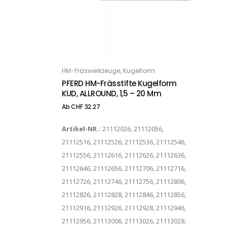
Dieses Produkt weist mehrere Varianten auf. Die Optionen können auf der Produktseite gewählt werden
,
HM-Fräswerkzeuge
Kugelform
OPTIONS
PFERD HM-Frässtifte Kugelform
KUD, ALLROUND, 1,5 – 20 Mm
Ab
CHF
32.27
Artikel-NR.:
21112026, 21112056,
21112516, 21112526, 21112536, 21112546,
21112556, 21112616, 21112626, 21112636,
21112646, 21112656, 21112706, 21112716,
21112726, 21112746, 21112756, 21112806,
21112826, 21112828, 21112846, 21112856,
21112916, 21112926, 21112928, 21112946,
21112956, 21113006, 21113026, 21113028,