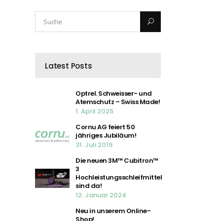
Latest Posts
Optrel. Schweisser- und
Atemschutz – Swiss Made!
1. April 2025
Cornu AG feiert 50
jähriges Jubiläum!
31. Juli 2019
Die neuen 3M™ Cubitron™
3
Hochleistungsschleifmittel
sind da!
12. Januar 2024
Neu in unserem Online-
Shop!