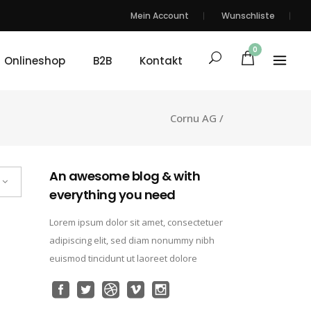
Mein Account
Wunschliste
0
Onlineshop
B2B
Kontakt
Cornu AG
/
An awesome blog & with
everything you need
Lorem ipsum dolor sit amet, consectetuer
adipiscing elit, sed diam nonummy nibh
euismod tincidunt ut laoreet dolore