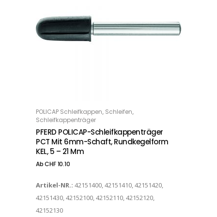
Dieses Produkt weist mehrere Varianten auf. Die Optionen können auf der Produktseite gewählt werden
,
,
POLICAP Schleifkappen
Schleifen
OPTIONS
Schleifkappenträger
PFERD POLICAP-Schleifkappenträger
PCT Mit 6mm-Schaft, Rundkegelform
KEL, 5 – 21 Mm
Ab
CHF
10.10
Artikel-NR.:
42151400, 42151410, 42151420,
42151430, 42152100, 42152110, 42152120,
42152130