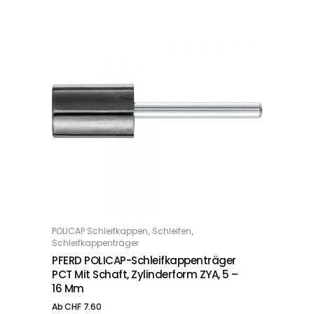
Dieses Produkt weist mehrere Varianten auf. Die Optionen können auf der Produktseite gewählt werden
,
,
POLICAP Schleifkappen
Schleifen
OPTIONS
Schleifkappenträger
PFERD POLICAP-Schleifkappenträger
PCT Mit Schaft, Zylinderform ZYA, 5 –
16 Mm
Ab
CHF
7.60