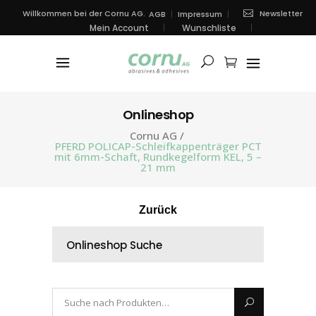
Newsletter
Willkommen bei der Cornu AG.
AGB
Impressum
Mein Account
Wunschliste
Onlineshop
Cornu AG
/
PFERD POLICAP-Schleifkappenträger PCT
mit 6mm-Schaft, Rundkegelform KEL, 5 –
21 mm
Zurück
Onlineshop Suche