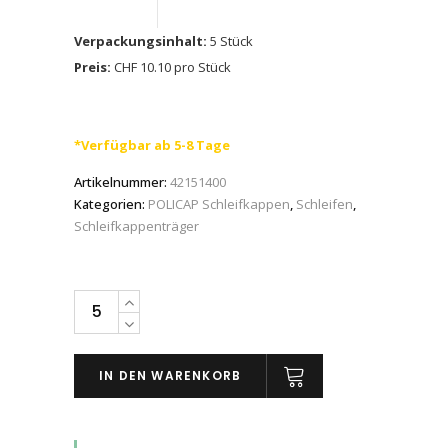
Verpackungsinhalt:
5 Stück
Preis:
CHF 10.10 pro Stück
*Verfügbar ab 5-8 Tage
Artikelnummer:
42151400
Kategorien:
POLICAP Schleifkappen
,
Schleifen
,
Schleifkappenträger
PFERD
POLICAP-
Schleifkappenträger
IN DEN WARENKORB
PCT
mit
6mm-