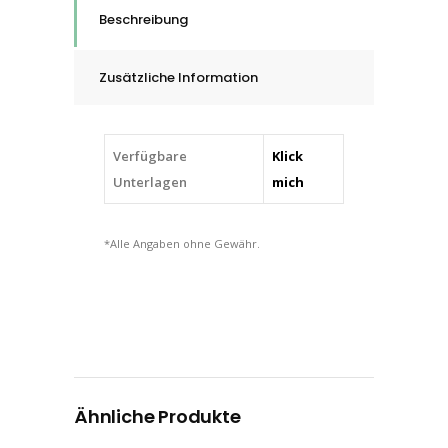
Schaft,
Beschreibung
Rundkegelform
KEL,
Zusätzliche Information
5
-
21
Verfügbare
Klick
mm
Unterlagen
mich
quantity
*Alle Angaben ohne Gewähr.
Ähnliche Produkte