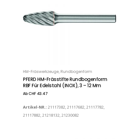
Dieses Produkt weist mehrere Varianten auf. Die Optionen können auf der Produktseite gewählt werden
,
HM-Fräswerkzeuge
Rundbogenform
OPTIONS
PFERD HM-Frässtifte Rundbogenform
RBF Für Edelstahl (INOX), 3 – 12 Mm
Ab
CHF
43.47
Artikel-NR.:
21117382, 21117682, 21117782,
21117882, 21218132, 21230082