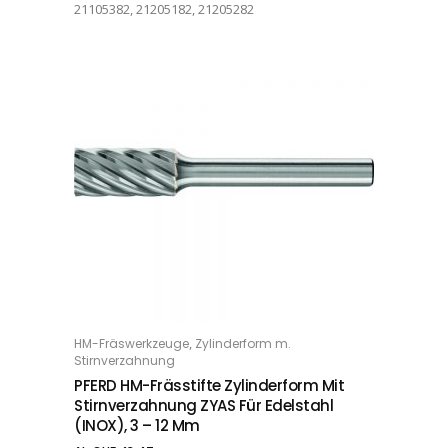
21105382, 21205182, 21205282
Dieses Produkt weist mehrere Varianten auf. Die Optionen können auf der Produktseite gewählt werden
,
HM-Fräswerkzeuge
Zylinderform m.
OPTIONS
Stirnverzahnung
PFERD HM-Frässtifte Zylinderform Mit
Stirnverzahnung ZYAS Für Edelstahl
(INOX), 3 – 12 Mm