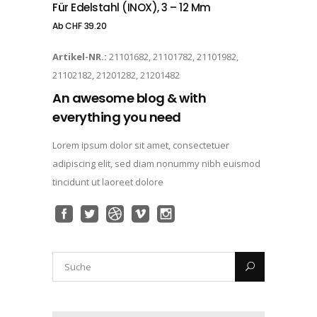
Für Edelstahl (INOX), 3 – 12 Mm
Ab
CHF
39.20
Artikel-NR.:
21101682, 21101782, 21101982,
21102182, 21201282, 21201482
An awesome blog & with
everything you need
Lorem ipsum dolor sit amet, consectetuer
adipiscing elit, sed diam nonummy nibh euismod
tincidunt ut laoreet dolore