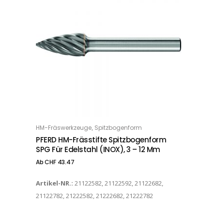
Dieses Produkt weist mehrere Varianten auf. Die Optionen können auf der Produktseite gewählt werden
,
HM-Fräswerkzeuge
Spitzbogenform
OPTIONS
PFERD HM-Frässtifte Spitzbogenform
SPG Für Edelstahl (INOX), 3 – 12 Mm
Ab
CHF
43.47
Artikel-NR.:
21122582, 21122592, 21122682,
21122782, 21222582, 21222682, 21222782