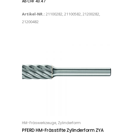
Ab
CHF
43.47
Artikel-NR.:
21100282, 21100582, 21200282,
21200482
Dieses Produkt weist mehrere Varianten auf. Die Optionen können auf der Produktseite gewählt werden
,
HM-Fräswerkzeuge
Zylinderform
OPTIONS
PFERD HM-Frässtifte Zylinderform ZYA