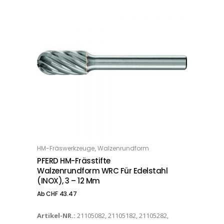
Dieses Produkt weist mehrere Varianten auf. Die Optionen können auf der Produktseite gewählt werden
,
HM-Fräswerkzeuge
Walzenrundform
OPTIONS
PFERD HM-Frässtifte
Walzenrundform WRC Für Edelstahl
(INOX), 3 – 12 Mm
Ab
CHF
43.47
Artikel-NR.:
21105082, 21105182, 21105282,