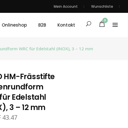
Mein Account
Wunschliste
0
Onlineshop
B2B
Kontakt
undform WRC für Edelstahl (INOX), 3 – 12 mm
 HM-Frässtifte
enrundform
ür Edelstahl
), 3 – 12 mm
F
43.47