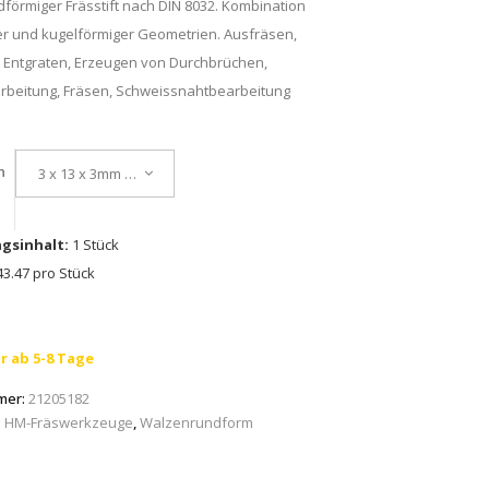
örmiger Frässtift nach DIN 8032. Kombination
er und kugelförmiger Geometrien. Ausfräsen,
, Entgraten, Erzeugen von Durchbrüchen,
rbeitung, Fräsen, Schweissnahtbearbeitung
n
3 x 13 x 3mm / INOX
gsinhalt:
1 Stück
3.47 pro Stück
r ab 5-8 Tage
mer:
21205182
:
HM-Fräswerkzeuge
,
Walzenrundform