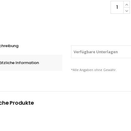
PFERD
HM-
Frässtifte
Walzenrun
WRC
für
chreibung
Edelstahl
Verfügbare Unterlagen
(INOX),
ätzliche Information
3
*Alle Angaben ohne Gewähr.
-
12
mm
quantity
che Produkte