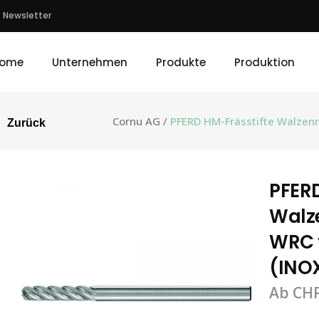
Newsletter
ome
Unternehmen
Produkte
Produktion
Cornu AG
/
PFERD HM-Frässtifte Walzenr
Zurück
PFERD
Walz
WRC f
(INOX
Ab
CH