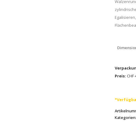
Walzenrundf
zylindrisch
Egalisieren
Flächenbea
Dimensio
Verpackun
Preis:
CHF 4
*Verfügba
Artikelnum
Kategorien