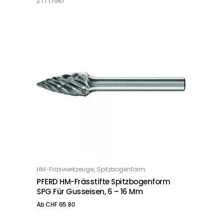
21117987
Dieses Produkt weist mehrere Varianten auf. Die Optionen können auf der Produktseite gewählt werden
,
HM-Fräswerkzeuge
Spitzbogenform
OPTIONS
PFERD HM-Frässtifte Spitzbogenform
SPG Für Gusseisen, 6 – 16 Mm
Ab
CHF
65.80