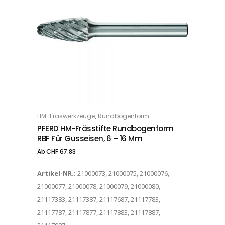
Dieses Produkt weist mehrere Varianten auf. Die Optionen können auf der Produktseite gewählt werden
,
HM-Fräswerkzeuge
Rundbogenform
OPTIONS
PFERD HM-Frässtifte Rundbogenform
RBF Für Gusseisen, 6 – 16 Mm
Ab
CHF
67.83
Artikel-NR.:
21000073, 21000075, 21000076,
21000077, 21000078, 21000079, 21000080,
21117383, 21117387, 21117687, 21117783,
21117787, 21117877, 21117883, 21117887,