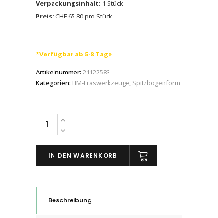
Verpackungsinhalt:
1 Stück
Preis:
CHF 65.80 pro Stück
*Verfügbar ab 5-8 Tage
Artikelnummer:
21122583
Kategorien:
HM-Fräswerkzeuge
,
Spitzbogenform
PFERD
HM-
Frässtifte
IN DEN WARENKORB
Spitzbogenform
SPG
für
Gusseisen,
Beschreibung
6