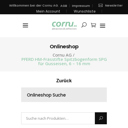
Newsletter
Willkommen bei der Cornu AG.
AGB
Impressum
Mein Account
Wunschliste
Onlineshop
Cornu AG
/
PFERD HM-Frässtifte Spitzbogenform SPG
für Gusseisen, 6 – 16 mm
Zurück
Onlineshop Suche